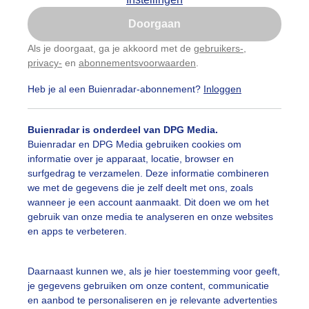
Is goed, toon de popup
Doorgaan
Nu niet, misschien later
categorieën
Als je doorgaat, ga je akkoord met de
gebruikers-
,
privacy-
en
abonnementsvoorwaarden
.
Gebruik je Safari en wil je niet elke dag deze pop-up
auwelucht
##terras
#bewolking
#bewolkt
#blauwel
zien?
Heb je al een Buienradar-abonnement?
Inloggen
Klik
hier
om dit aan te passen
oemen
#boten
#camping
#coderoze
#donkerewolke
Buienradar is onderdeel van DPG Media.
oogte
#duinen
#fietser
#fietsers
#grondmist
#ha
Buienradar en DPG Media gebruiken cookies om
informatie over je apparaat, locatie, browser en
 alle categorieën
te
#hittegolf
#kinderen
#kiters
#kurkdroog
surfgedrag te verzamelen. Deze informatie combineren
we met de gegevens die je zelf deelt met ons, zoals
vendestandbeelden
#maan
#mensen
#mist
#molen
wanneer je een account aanmaakt. Dit doen we om het
uienradar
Mijn weer
gebruik van onze media te analyseren en onze websites
uur
#opklaringen
#paraplu
#parasol
#regenboog
en apps te verbeteren.
fsgegevens
De Bilt
enbui
#regenwolken
#schilders
#sluierbewolking
stelde vragen
Daarnaast kunnen we, als je hier toestemming voor geeft,
je gegevens gebruiken om onze content, communicatie
t
pelwolkjes
#strakblauwe_lucht
#strakblauwelucht
#str
en aanbod te personaliseren en je relevante advertenties