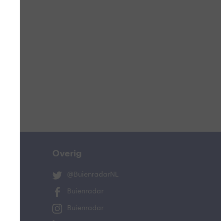
ucht
n
lo
Overig
@BuienradarNL
Buienradar
Buienradar
and