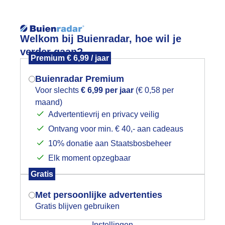
Reisinforma
Welkom bij Buienradar, hoe wil je
verder gaan?
Premium € 6,99 / jaar
Buienradar Premium
Voor slechts
€ 6,99 per jaar
(€ 0,58 per
wijd
Foto en video
Weerzine
maand)
Mogen we je locatie gebruiken voor
Advertentievrij en privacy veilig
het weer?
Zoeken in foto & video:
Ontvang voor min. € 40,- aan cadeaus
10% donatie aan Staatsbosbeheer
ijk slideshow
Elk moment opzegbaar
Indien je hier nog geen akkoord op hebt
Gratis
gegeven, verschijnt er zo een pop-up uit
je browser waarin deze toestemming
Met persoonlijke advertenties
gevraagd wordt.
Gratis blijven gebruiken
Een moment geduld aub...
Instellingen