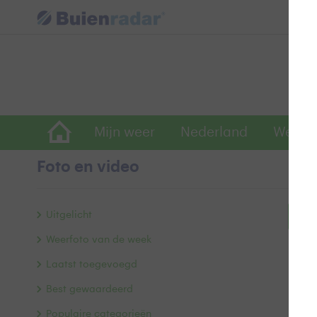
Mijn weer
Nederland
Wereld
Foto en video
Uitgelicht
Bek
Weerfoto van de week
Laatst toegevoegd
Best gewaardeerd
Populaire categorieën