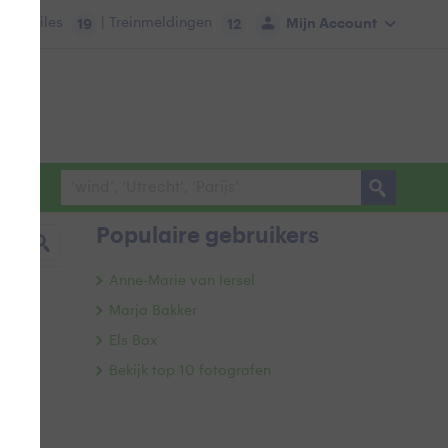
tie:
Files
| Treinmeldingen
Mijn Account
19
12
Populaire gebruikers
Anne-Marie van Iersel
Marja Bakker
Els Bax
Bekijk top 10 fotografen