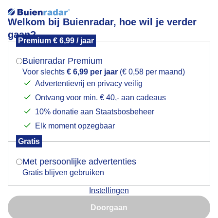
Welkom bij Buienradar, hoe wil je verder
gaan?
Premium € 6,99 / jaar
Mogen we je locatie gebruiken voor het
zonnebloemetjes
weer?
Buienradar Premium
Voor slechts
€ 6,99 per jaar
(€ 0,58 per maand)
Advertentievrij en privacy veilig
Ontvang voor min. € 40,- aan cadeaus
Indien je hier nog geen akkoord op hebt gegeven,
verschijnt er zo een pop-up uit je browser waarin
10% donatie aan Staatsbosbeheer
Een moment geduld aub...
deze toestemming gevraagd wordt.
Elk moment opzegbaar
Populaire categorieën
Gratis
Is goed, toon de popup
Met persoonlijke advertenties
Lente
Gratis blijven gebruiken
Zomer
Instellingen
Herfst
Nu niet, misschien later
Doorgaan
Gebruik je Safari en wil je niet elke dag deze pop-up zien?