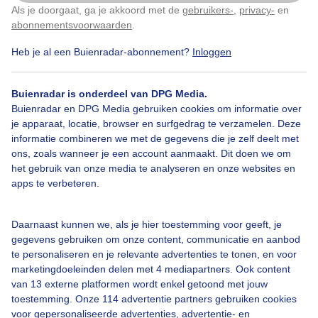
Als je doorgaat, ga je akkoord met de
gebruikers-
,
privacy-
en
Klik
hier
om dit aan te passen
abonnementsvoorwaarden
.
Heb je al een Buienradar-abonnement?
Inloggen
Over Buienradar
Buienradar is onderdeel van DPG Media.
Bedrijfsgegevens
Buienradar en DPG Media gebruiken cookies om informatie over
Veelgestelde vragen
je apparaat, locatie, browser en surfgedrag te verzamelen. Deze
informatie combineren we met de gegevens die je zelf deelt met
Contact
ons, zoals wanneer je een account aanmaakt. Dit doen we om
het gebruik van onze media te analyseren en onze websites en
Toegankelijkheid
apps te verbeteren.
Gebruikersvoorwaarden
Adverteren
Daarnaast kunnen we, als je hier toestemming voor geeft, je
gegevens gebruiken om onze content, communicatie en aanbod
Buienradar Team
te personaliseren en je relevante advertenties te tonen, en voor
Privacy beleid
marketingdoeleinden delen met 4 mediapartners. Ook content
van 13 externe platformen wordt enkel getoond met jouw
Cookie beleid
toestemming. Onze 114 advertentie partners gebruiken cookies
voor gepersonaliseerde advertenties, advertentie- en
Privacy instellingen