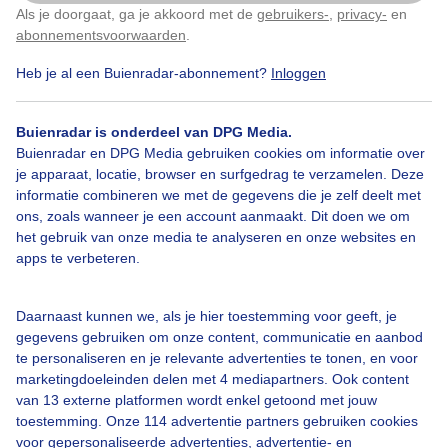
Als je doorgaat, ga je akkoord met de
gebruikers-
,
privacy-
en
Klik
hier
om dit aan te passen
abonnementsvoorwaarden
.
Heb je al een Buienradar-abonnement?
Inloggen
Over Buienradar
Buienradar is onderdeel van DPG Media.
Bedrijfsgegevens
Buienradar en DPG Media gebruiken cookies om informatie over
Veelgestelde vragen
je apparaat, locatie, browser en surfgedrag te verzamelen. Deze
informatie combineren we met de gegevens die je zelf deelt met
Contact
ons, zoals wanneer je een account aanmaakt. Dit doen we om
het gebruik van onze media te analyseren en onze websites en
Toegankelijkheid
apps te verbeteren.
Gebruikersvoorwaarden
Adverteren
Daarnaast kunnen we, als je hier toestemming voor geeft, je
gegevens gebruiken om onze content, communicatie en aanbod
Buienradar Team
te personaliseren en je relevante advertenties te tonen, en voor
Privacy beleid
marketingdoeleinden delen met 4 mediapartners. Ook content
van 13 externe platformen wordt enkel getoond met jouw
Cookie beleid
toestemming. Onze 114 advertentie partners gebruiken cookies
voor gepersonaliseerde advertenties, advertentie- en
Privacy instellingen