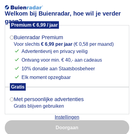
Welkom bij Buienradar, hoe wil je verder
gaan?
Premium € 6,99 / jaar
Mogen we je locatie gebruiken voor het
windsil
weer?
Buienradar Premium
Voor slechts
€ 6,99 per jaar
(€ 0,58 per maand)
Advertentievrij en privacy veilig
Ontvang voor min. € 40,- aan cadeaus
Indien je hier nog geen akkoord op hebt gegeven,
verschijnt er zo een pop-up uit je browser waarin
10% donatie aan Staatsbosbeheer
Een moment geduld aub...
deze toestemming gevraagd wordt.
Elk moment opzegbaar
Populaire categorieën
Gratis
Is goed, toon de popup
Met persoonlijke advertenties
Lente
Gratis blijven gebruiken
Zomer
Instellingen
Herfst
Nu niet, misschien later
Doorgaan
Gebruik je Safari en wil je niet elke dag deze pop-up zien?