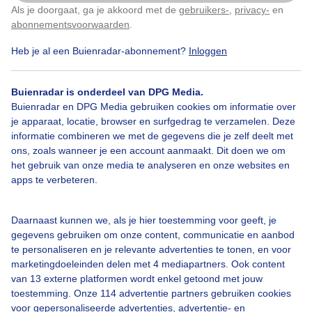
Als je doorgaat, ga je akkoord met de
gebruikers-
,
privacy-
en
Klik
hier
om dit aan te passen
abonnementsvoorwaarden
.
Heb je al een Buienradar-abonnement?
Inloggen
Over Buienradar
Buienradar is onderdeel van DPG Media.
Bedrijfsgegevens
Buienradar en DPG Media gebruiken cookies om informatie over
Veelgestelde vragen
je apparaat, locatie, browser en surfgedrag te verzamelen. Deze
informatie combineren we met de gegevens die je zelf deelt met
Contact
ons, zoals wanneer je een account aanmaakt. Dit doen we om
het gebruik van onze media te analyseren en onze websites en
Toegankelijkheid
apps te verbeteren.
Gebruikersvoorwaarden
Adverteren
Daarnaast kunnen we, als je hier toestemming voor geeft, je
gegevens gebruiken om onze content, communicatie en aanbod
Buienradar Team
te personaliseren en je relevante advertenties te tonen, en voor
Privacy beleid
marketingdoeleinden delen met 4 mediapartners. Ook content
van 13 externe platformen wordt enkel getoond met jouw
Cookie beleid
toestemming. Onze 114 advertentie partners gebruiken cookies
voor gepersonaliseerde advertenties, advertentie- en
Privacy instellingen