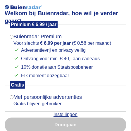
Welkom bij Buienradar, hoe wil je verder
gaan?
Premium € 6,99 / jaar
Mogen we je locatie gebruiken voor het
wasophangen
weer?
Buienradar Premium
Voor slechts
€ 6,99 per jaar
(€ 0,58 per maand)
Advertentievrij en privacy veilig
Ontvang voor min. € 40,- aan cadeaus
Indien je hier nog geen akkoord op hebt gegeven,
verschijnt er zo een pop-up uit je browser waarin
10% donatie aan Staatsbosbeheer
Een moment geduld aub...
deze toestemming gevraagd wordt.
Elk moment opzegbaar
Populaire categorieën
Gratis
Is goed, toon de popup
Met persoonlijke advertenties
Lente
Gratis blijven gebruiken
Zomer
Instellingen
Herfst
Nu niet, misschien later
Doorgaan
Gebruik je Safari en wil je niet elke dag deze pop-up zien?