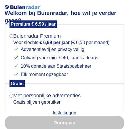
Welkom bij Buienradar, hoe wil je verder
gaan?
Premium € 6,99 / jaar
Mogen we je locatie gebruiken voor het
veelwolken
weer?
Buienradar Premium
Voor slechts
€ 6,99 per jaar
(€ 0,58 per maand)
Advertentievrij en privacy veilig
Ontvang voor min. € 40,- aan cadeaus
Indien je hier nog geen akkoord op hebt gegeven,
verschijnt er zo een pop-up uit je browser waarin
10% donatie aan Staatsbosbeheer
Een moment geduld aub...
deze toestemming gevraagd wordt.
Elk moment opzegbaar
Populaire categorieën
Gratis
Is goed, toon de popup
Met persoonlijke advertenties
Lente
Gratis blijven gebruiken
Zomer
Instellingen
Herfst
Nu niet, misschien later
Doorgaan
Gebruik je Safari en wil je niet elke dag deze pop-up zien?