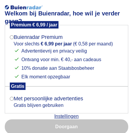
Welkom bij Buienradar, hoe wil je verder
gaan?
Premium € 6,99 / jaar
Mogen we je locatie gebruiken voor het
Lees meer.
weer?
Buienradar Premium
staalblauwelucht
Voor slechts
€ 6,99 per jaar
(€ 0,58 per maand)
Advertentievrij en privacy veilig
Ontvang voor min. € 40,- aan cadeaus
Indien je hier nog geen akkoord op hebt gegeven,
verschijnt er zo een pop-up uit je browser waarin
10% donatie aan Staatsbosbeheer
deze toestemming gevraagd wordt.
Elk moment opzegbaar
Een moment geduld aub...
Gratis
Is goed, toon de popup
Met persoonlijke advertenties
Populaire categorieën
Gratis blijven gebruiken
Lente
Instellingen
Nu niet, misschien later
Zomer
Doorgaan
Herfst
Gebruik je Safari en wil je niet elke dag deze pop-up zien?