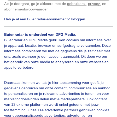
Als je doorgaat, ga je akkoord met de
gebruikers-
,
privacy-
en
Klik
hier
om dit aan te passen
abonnementsvoorwaarden
.
Heb je al een Buienradar-abonnement?
Inloggen
Over Buienradar
Buienradar is onderdeel van DPG Media.
Buienradar en DPG Media gebruiken cookies om informatie over
je apparaat, locatie, browser en surfgedrag te verzamelen. Deze
Bedrijfsgegevens
informatie combineren we met de gegevens die je zelf deelt met
ons, zoals wanneer je een account aanmaakt. Dit doen we om
Veelgestelde vragen
het gebruik van onze media te analyseren en onze websites en
Contact
apps te verbeteren.
Toegankelijkheid
Daarnaast kunnen we, als je hier toestemming voor geeft, je
Gebruikersvoorwaarden
gegevens gebruiken om onze content, communicatie en aanbod
Adverteren
te personaliseren en je relevante advertenties te tonen, en voor
marketingdoeleinden delen met 4 mediapartners. Ook content
Buienradar Team
van 13 externe platformen wordt enkel getoond met jouw
Privacy beleid
toestemming. Onze 114 advertentie partners gebruiken cookies
voor gepersonaliseerde advertenties, advertentie- en