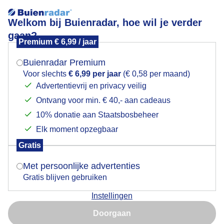
Welkom bij Buienradar, hoe wil je verder
gaan?
Premium € 6,99 / jaar
Mogen we je locatie gebruiken voor het
Lees meer.
weer?
Buienradar Premium
spoorweg
Voor slechts
€ 6,99 per jaar
(€ 0,58 per maand)
Advertentievrij en privacy veilig
Ontvang voor min. € 40,- aan cadeaus
Indien je hier nog geen akkoord op hebt gegeven,
verschijnt er zo een pop-up uit je browser waarin
10% donatie aan Staatsbosbeheer
deze toestemming gevraagd wordt.
Elk moment opzegbaar
Een moment geduld aub...
Gratis
Is goed, toon de popup
Met persoonlijke advertenties
Populaire categorieën
Gratis blijven gebruiken
Lente
Instellingen
Nu niet, misschien later
Zomer
Doorgaan
Herfst
Gebruik je Safari en wil je niet elke dag deze pop-up zien?