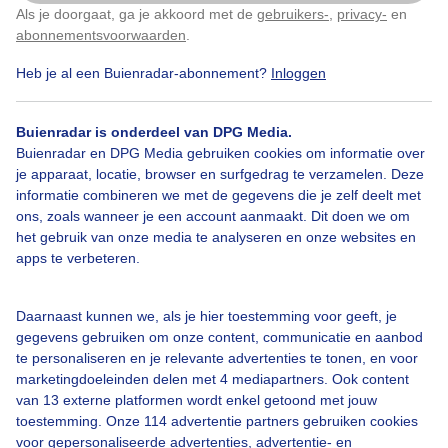
Als je doorgaat, ga je akkoord met de
gebruikers-
,
privacy-
en
Klik
hier
om dit aan te passen
abonnementsvoorwaarden
.
Heb je al een Buienradar-abonnement?
Inloggen
Over Buienradar
Buienradar is onderdeel van DPG Media.
Buienradar en DPG Media gebruiken cookies om informatie over
je apparaat, locatie, browser en surfgedrag te verzamelen. Deze
Bedrijfsgegevens
informatie combineren we met de gegevens die je zelf deelt met
ons, zoals wanneer je een account aanmaakt. Dit doen we om
Veelgestelde vragen
het gebruik van onze media te analyseren en onze websites en
Contact
apps te verbeteren.
Toegankelijkheid
Daarnaast kunnen we, als je hier toestemming voor geeft, je
Gebruikersvoorwaarden
gegevens gebruiken om onze content, communicatie en aanbod
Adverteren
te personaliseren en je relevante advertenties te tonen, en voor
marketingdoeleinden delen met 4 mediapartners. Ook content
Buienradar Team
van 13 externe platformen wordt enkel getoond met jouw
Privacy beleid
toestemming. Onze 114 advertentie partners gebruiken cookies
voor gepersonaliseerde advertenties, advertentie- en