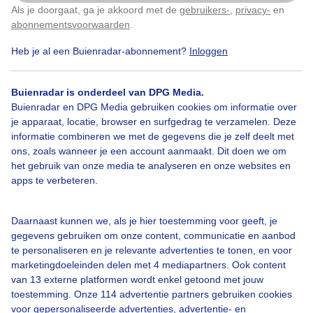
Als je doorgaat, ga je akkoord met de
gebruikers-
,
privacy-
en
Klik
hier
om dit aan te passen
abonnementsvoorwaarden
.
Heb je al een Buienradar-abonnement?
Inloggen
Over Buienradar
Buienradar is onderdeel van DPG Media.
Bedrijfsgegevens
Buienradar en DPG Media gebruiken cookies om informatie over
Veelgestelde vragen
je apparaat, locatie, browser en surfgedrag te verzamelen. Deze
informatie combineren we met de gegevens die je zelf deelt met
Contact
ons, zoals wanneer je een account aanmaakt. Dit doen we om
het gebruik van onze media te analyseren en onze websites en
Toegankelijkheid
apps te verbeteren.
Gebruikersvoorwaarden
Adverteren
Daarnaast kunnen we, als je hier toestemming voor geeft, je
gegevens gebruiken om onze content, communicatie en aanbod
Buienradar Team
te personaliseren en je relevante advertenties te tonen, en voor
Privacy beleid
marketingdoeleinden delen met 4 mediapartners. Ook content
van 13 externe platformen wordt enkel getoond met jouw
Cookie beleid
toestemming. Onze 114 advertentie partners gebruiken cookies
voor gepersonaliseerde advertenties, advertentie- en
Privacy instellingen