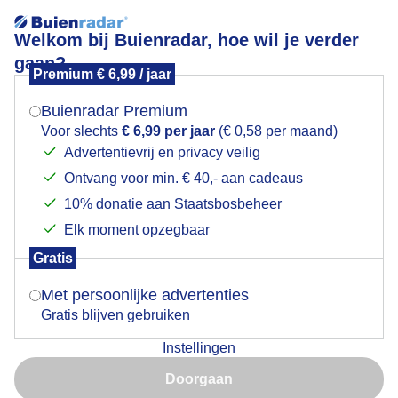
Welkom bij Buienradar, hoe wil je verder
gaan?
Premium € 6,99 / jaar
Mogen we je locatie gebruiken voor het
specht
weer?
Buienradar Premium
Voor slechts
€ 6,99 per jaar
(€ 0,58 per maand)
Advertentievrij en privacy veilig
Ontvang voor min. € 40,- aan cadeaus
Indien je hier nog geen akkoord op hebt gegeven,
verschijnt er zo een pop-up uit je browser waarin
10% donatie aan Staatsbosbeheer
Een moment geduld aub...
deze toestemming gevraagd wordt.
Elk moment opzegbaar
Populaire categorieën
Gratis
Is goed, toon de popup
Met persoonlijke advertenties
Lente
Gratis blijven gebruiken
Zomer
Instellingen
Herfst
Nu niet, misschien later
Doorgaan
Gebruik je Safari en wil je niet elke dag deze pop-up zien?