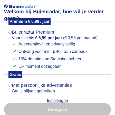
Welkom bij Buienradar, hoe wil je verder
gaan?
Premium € 6,99 / jaar
Mogen we je locatie gebruiken voor het
snelopkomendemist
weer?
Buienradar Premium
Voor slechts
€ 6,99 per jaar
(€ 0,58 per maand)
Advertentievrij en privacy veilig
Ontvang voor min. € 40,- aan cadeaus
Indien je hier nog geen akkoord op hebt gegeven,
verschijnt er zo een pop-up uit je browser waarin
10% donatie aan Staatsbosbeheer
Een moment geduld aub...
deze toestemming gevraagd wordt.
Elk moment opzegbaar
Populaire categorieën
Gratis
Is goed, toon de popup
Met persoonlijke advertenties
Lente
Gratis blijven gebruiken
Zomer
Instellingen
Herfst
Nu niet, misschien later
Doorgaan
Gebruik je Safari en wil je niet elke dag deze pop-up zien?