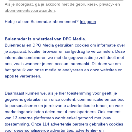
Als je doorgaat, ga je akkoord met de
gebruikers-
,
privacy-
en
Klik
hier
om dit aan te passen
abonnementsvoorwaarden
.
Heb je al een Buienradar-abonnement?
Inloggen
Over Buienradar
Buienradar is onderdeel van DPG Media.
Bedrijfsgegevens
Buienradar en DPG Media gebruiken cookies om informatie over
Veelgestelde vragen
je apparaat, locatie, browser en surfgedrag te verzamelen. Deze
informatie combineren we met de gegevens die je zelf deelt met
Contact
ons, zoals wanneer je een account aanmaakt. Dit doen we om
het gebruik van onze media te analyseren en onze websites en
Toegankelijkheid
apps te verbeteren.
Gebruikersvoorwaarden
Adverteren
Daarnaast kunnen we, als je hier toestemming voor geeft, je
gegevens gebruiken om onze content, communicatie en aanbod
Buienradar Team
te personaliseren en je relevante advertenties te tonen, en voor
Privacy beleid
marketingdoeleinden delen met 4 mediapartners. Ook content
van 13 externe platformen wordt enkel getoond met jouw
Cookie beleid
toestemming. Onze 114 advertentie partners gebruiken cookies
voor gepersonaliseerde advertenties, advertentie- en
Privacy instellingen