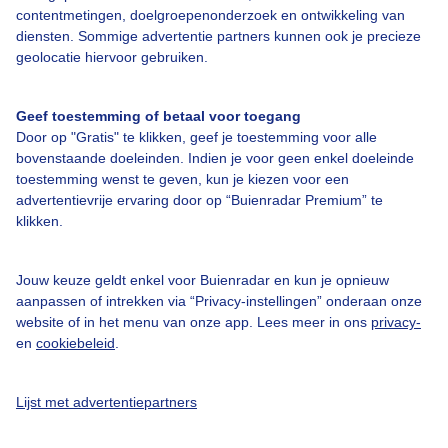
contentmetingen, doelgroepenonderzoek en ontwikkeling van
diensten. Sommige advertentie partners kunnen ook je precieze
Bedrijfsgegevens
geolocatie hiervoor gebruiken.
Veelgestelde vragen
Geef toestemming of betaal voor toegang
Contact
Door op "Gratis" te klikken, geef je toestemming voor alle
Toegankelijkheid
bovenstaande doeleinden. Indien je voor geen enkel doeleinde
toestemming wenst te geven, kun je kiezen voor een
Gebruikersvoorwaarden
advertentievrije ervaring door op “Buienradar Premium” te
klikken.
Adverteren
Buienradar Team
Jouw keuze geldt enkel voor Buienradar en kun je opnieuw
Privacy beleid
aanpassen of intrekken via “Privacy-instellingen” onderaan onze
website of in het menu van onze app. Lees meer in ons
privacy-
Cookie beleid
en
cookiebeleid
.
Privacy instellingen
Gratis weerdata
Lijst met advertentiepartners
@BuienradarNL