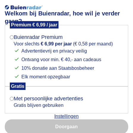
Welkom bij Buienradar, hoe wil je verder
gaan?
Premium € 6,99 / jaar
Mogen we je locatie gebruiken voor het
Snelopkomende dikke mist
weer?
Buienradar Premium
Voor slechts
€ 6,99 per jaar
(€ 0,58 per maand)
Advertentievrij en privacy veilig
Ontvang voor min. € 40,- aan cadeaus
Indien je hier nog geen akkoord op hebt gegeven,
verschijnt er zo een pop-up uit je browser waarin
10% donatie aan Staatsbosbeheer
deze toestemming gevraagd wordt.
Elk moment opzegbaar
Gratis
Is goed, toon de popup
Met persoonlijke advertenties
Gratis blijven gebruiken
Snel opkomende dikke mist met weinig zicht
Instellingen
Nu niet, misschien later
Door: ria brasser
Gemaakt: 03-03-2021, 475x bekeken
Doorgaan
Gebruik je Safari en wil je niet elke dag deze pop-up zien?