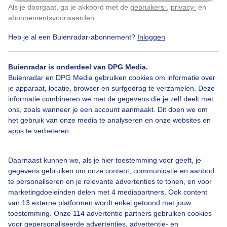
Als je doorgaat, ga je akkoord met de
gebruikers-
,
privacy-
en
Klik
hier
om dit aan te passen
abonnementsvoorwaarden
.
Heb je al een Buienradar-abonnement?
Inloggen
Snelopkomendemist
Weinigzicht
Buienradar is onderdeel van DPG Media.
Buienradar en DPG Media gebruiken cookies om informatie over
Bekijk slideshow
je apparaat, locatie, browser en surfgedrag te verzamelen. Deze
informatie combineren we met de gegevens die je zelf deelt met
ons, zoals wanneer je een account aanmaakt. Dit doen we om
het gebruik van onze media te analyseren en onze websites en
apps te verbeteren.
Een moment geduld aub...
Daarnaast kunnen we, als je hier toestemming voor geeft, je
gegevens gebruiken om onze content, communicatie en aanbod
te personaliseren en je relevante advertenties te tonen, en voor
marketingdoeleinden delen met 4 mediapartners. Ook content
van 13 externe platformen wordt enkel getoond met jouw
toestemming. Onze 114 advertentie partners gebruiken cookies
voor gepersonaliseerde advertenties, advertentie- en
Over Buienradar