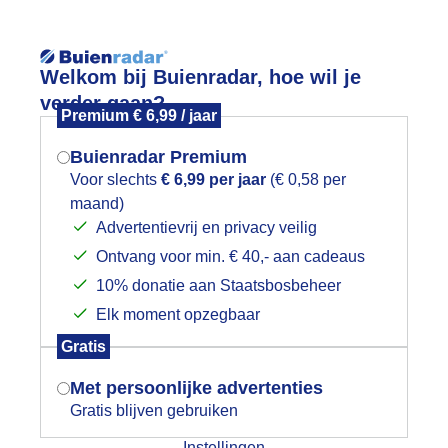
Reisinforma
Welkom bij Buienradar, hoe wil je
verder gaan?
Premium € 6,99 / jaar
Buienradar Premium
Voor slechts
€ 6,99 per jaar
(€ 0,58 per
wijd
Foto en video
Weerzine
maand)
Mogen we je locatie gebruiken voor
Advertentievrij en privacy veilig
het weer?
Zoeken in foto & video:
Ontvang voor min. € 40,- aan cadeaus
10% donatie aan Staatsbosbeheer
ijk slideshow
Elk moment opzegbaar
Indien je hier nog geen akkoord op hebt
Gratis
gegeven, verschijnt er zo een pop-up uit
je browser waarin deze toestemming
Met persoonlijke advertenties
gevraagd wordt.
Gratis blijven gebruiken
Een moment geduld aub...
Instellingen