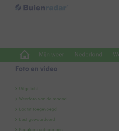
Mijn weer
Nederland
Wereld
Foto en video
Uitgelicht
Bek
Weerfoto van de maand
Laatst toegevoegd
Best gewaardeerd
Populaire categorieën