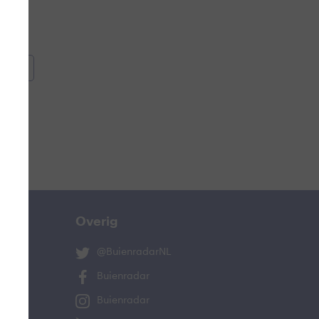
oemen
e
Overig
@BuienradarNL
Buienradar
Buienradar
ucht