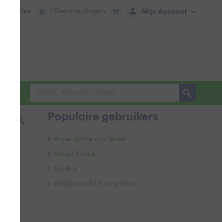
tie:
Files
| Treinmeldingen
Mijn Account
0
11
Populaire gebruikers
Anne-Marie van Iersel
Marja Bakker
Els Bax
Bekijk top 10 fotografen