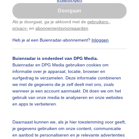
Is goed, toon de popup
Doorgaan
Nu niet, misschien later
categorieën
Als je doorgaat, ga je akkoord met de
gebruikers-
,
privacy-
en
abonnementsvoorwaarden
.
Gebruik je Safari en wil je niet elke dag deze pop-up
auwelucht
#bewolking
#bewolkt
#blauwelucht
#bl
zien?
Heb je al een Buienradar-abonnement?
Inloggen
Klik
hier
om dit aan te passen
ten
#camping
#coderoze
#donkerewolken
#droogt
Buienradar is onderdeel van DPG Media.
nen
#fietser
#fietsers
#grondmist
#halo
#hitte
Buienradar en DPG Media gebruiken cookies om
informatie over je apparaat, locatie, browser en
 alle categorieën
tegolf
#kinderen
#kiters
#kurkdroog
surfgedrag te verzamelen. Deze informatie combineren
we met de gegevens die je zelf deelt met ons, zoals
vendestandbeelden
#maan
#mensen
#mist
#molen
wanneer je een account aanmaakt. Dit doen we om het
uienradar
Mijn weer
gebruik van onze media te analyseren en onze websites
uur
#opklaringen
#paraplu
#parasol
#regenboog
en apps te verbeteren.
fsgegevens
De Bilt
enbui
#regenwolken
#schapen
#schilders
stelde vragen
Daarnaast kunnen we, als je hier toestemming voor geeft,
je gegevens gebruiken om onze content, communicatie
t
ierbewolking
#sproeien
#stapelwolkjes
#strakblauwe_l
en aanbod te personaliseren en je relevante advertenties