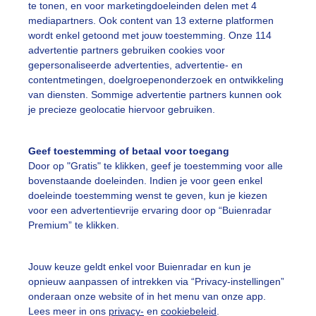
te tonen, en voor marketingdoeleinden delen met 4
mediapartners. Ook content van 13 externe platformen
onnigterras
Parasol
Schaduwplek
wordt enkel getoond met jouw toestemming. Onze 114
advertentie partners gebruiken cookies voor
gepersonaliseerde advertenties, advertentie- en
ekijk slideshow
contentmetingen, doelgroepenonderzoek en ontwikkeling
van diensten. Sommige advertentie partners kunnen ook
je precieze geolocatie hiervoor gebruiken.
Geef toestemming of betaal voor toegang
Door op "Gratis" te klikken, geef je toestemming voor alle
Een moment geduld
bovenstaande doeleinden. Indien je voor geen enkel
doeleinde toestemming wenst te geven, kun je kiezen
voor een advertentievrije ervaring door op “Buienradar
Premium” te klikken.
uienradar
Mijn weer
Jouw keuze geldt enkel voor Buienradar en kun je
fsgegevens
De Bilt
opnieuw aanpassen of intrekken via “Privacy-instellingen”
stelde vragen
onderaan onze website of in het menu van onze app.
Lees meer in ons
privacy-
en
cookiebeleid
.
t