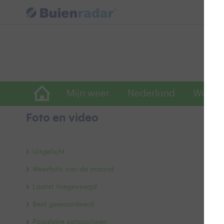
Mijn weer
Nederland
Wereld
Foto en video
O
Uitgelicht
Weerfoto van de maand
Laatst toegevoegd
Best gewaardeerd
Populaire categorieën