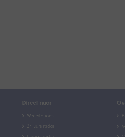
Z
B
Direct naar
Over B
Weerstations
Bedrij
24 uurs radar
Veelge
Europa radar
Contac