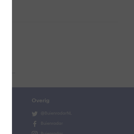
 aub...
Overig
@BuienradarNL
Buienradar
Buienradar