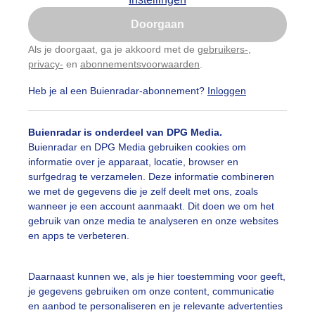
Is goed, toon de popup
Doorgaan
Nu niet, misschien later
Als je doorgaat, ga je akkoord met de
gebruikers-
,
privacy-
en
abonnementsvoorwaarden
.
Gebruik je Safari en wil je niet elke dag deze pop-up
zien?
Heb je al een Buienradar-abonnement?
Inloggen
Klik
hier
om dit aan te passen
Buienradar is onderdeel van DPG Media.
Buienradar en DPG Media gebruiken cookies om
informatie over je apparaat, locatie, browser en
surfgedrag te verzamelen. Deze informatie combineren
we met de gegevens die je zelf deelt met ons, zoals
wanneer je een account aanmaakt. Dit doen we om het
gebruik van onze media te analyseren en onze websites
en apps te verbeteren.
het terras in de schaduw omdat de zon warm is.
Daarnaast kunnen we, als je hier toestemming voor geeft,
je gegevens gebruiken om onze content, communicatie
r: Toon Boons
Gemaakt: 24-05-2026, 81x bekeken
en aanbod te personaliseren en je relevante advertenties