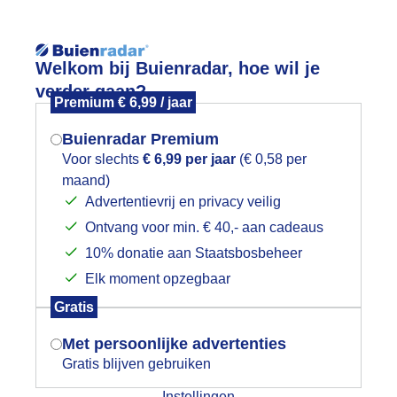
Reisinforma
Welkom bij Buienradar, hoe wil je
verder gaan?
Premium € 6,99 / jaar
Buienradar Premium
Voor slechts
€ 6,99 per jaar
(€ 0,58 per
wijd
Foto en video
Weerzine
maand)
Mogen we je locatie gebruiken voor
Advertentievrij en privacy veilig
het weer?
Zoeken in 
Ontvang voor min. € 40,- aan cadeaus
10% donatie aan Staatsbosbeheer
nder de parasol
Elk moment opzegbaar
Indien je hier nog geen akkoord op hebt
Gratis
gegeven, verschijnt er zo een pop-up uit
je browser waarin deze toestemming
Met persoonlijke advertenties
gevraagd wordt.
Gratis blijven gebruiken
Instellingen