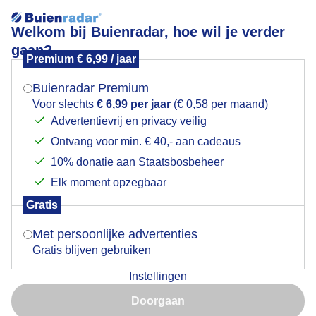
Welkom bij Buienradar, hoe wil je verder
gaan?
Premium € 6,99 / jaar
Mogen we je locatie gebruiken voor het
regenkapjesweer
weer?
Buienradar Premium
Voor slechts
€ 6,99 per jaar
(€ 0,58 per maand)
Advertentievrij en privacy veilig
Ontvang voor min. € 40,- aan cadeaus
Indien je hier nog geen akkoord op hebt gegeven,
verschijnt er zo een pop-up uit je browser waarin
10% donatie aan Staatsbosbeheer
Een moment geduld aub...
deze toestemming gevraagd wordt.
Elk moment opzegbaar
Populaire categorieën
Gratis
Is goed, toon de popup
Met persoonlijke advertenties
Lente
Gratis blijven gebruiken
Zomer
Instellingen
Herfst
Nu niet, misschien later
Doorgaan
Gebruik je Safari en wil je niet elke dag deze pop-up zien?