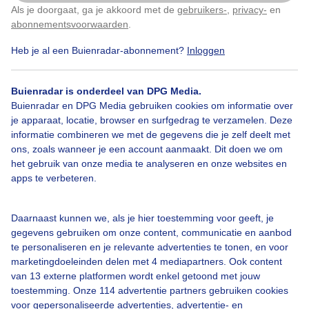
Als je doorgaat, ga je akkoord met de
gebruikers-
,
privacy-
en
Klik
hier
om dit aan te passen
abonnementsvoorwaarden
.
Heb je al een Buienradar-abonnement?
Inloggen
Over Buienradar
Buienradar is onderdeel van DPG Media.
Bedrijfsgegevens
Buienradar en DPG Media gebruiken cookies om informatie over
Veelgestelde vragen
je apparaat, locatie, browser en surfgedrag te verzamelen. Deze
informatie combineren we met de gegevens die je zelf deelt met
Contact
ons, zoals wanneer je een account aanmaakt. Dit doen we om
het gebruik van onze media te analyseren en onze websites en
Toegankelijkheid
apps te verbeteren.
Gebruikersvoorwaarden
Adverteren
Daarnaast kunnen we, als je hier toestemming voor geeft, je
gegevens gebruiken om onze content, communicatie en aanbod
Buienradar Team
te personaliseren en je relevante advertenties te tonen, en voor
Privacy beleid
marketingdoeleinden delen met 4 mediapartners. Ook content
van 13 externe platformen wordt enkel getoond met jouw
Cookie beleid
toestemming. Onze 114 advertentie partners gebruiken cookies
voor gepersonaliseerde advertenties, advertentie- en
Privacy instellingen