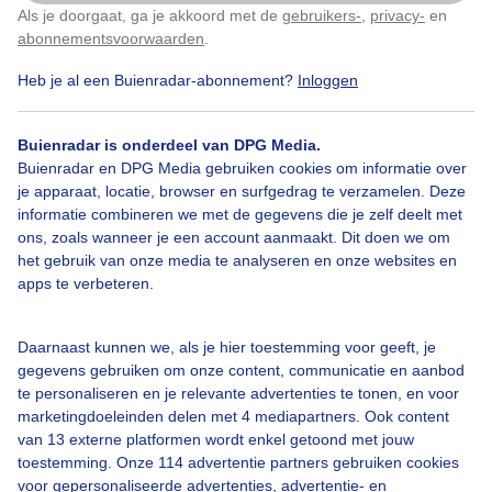
Als je doorgaat, ga je akkoord met de
gebruikers-
,
privacy-
en
Klik
hier
om dit aan te passen
abonnementsvoorwaarden
.
Heb je al een Buienradar-abonnement?
Inloggen
Over Buienradar
Buienradar is onderdeel van DPG Media.
Buienradar en DPG Media gebruiken cookies om informatie over
je apparaat, locatie, browser en surfgedrag te verzamelen. Deze
Bedrijfsgegevens
informatie combineren we met de gegevens die je zelf deelt met
ons, zoals wanneer je een account aanmaakt. Dit doen we om
Veelgestelde vragen
het gebruik van onze media te analyseren en onze websites en
Contact
apps te verbeteren.
Toegankelijkheid
Daarnaast kunnen we, als je hier toestemming voor geeft, je
Gebruikersvoorwaarden
gegevens gebruiken om onze content, communicatie en aanbod
Adverteren
te personaliseren en je relevante advertenties te tonen, en voor
marketingdoeleinden delen met 4 mediapartners. Ook content
Buienradar Team
van 13 externe platformen wordt enkel getoond met jouw
Privacy beleid
toestemming. Onze 114 advertentie partners gebruiken cookies
voor gepersonaliseerde advertenties, advertentie- en