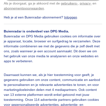
Als je doorgaat, ga je akkoord met de
gebruikers-
,
privacy-
en
Klik
hier
om dit aan te passen
abonnementsvoorwaarden
.
Heb je al een Buienradar-abonnement?
Inloggen
Over Buienradar
Buienradar is onderdeel van DPG Media.
Bedrijfsgegevens
Buienradar en DPG Media gebruiken cookies om informatie over
Veelgestelde vragen
je apparaat, locatie, browser en surfgedrag te verzamelen. Deze
informatie combineren we met de gegevens die je zelf deelt met
Contact
ons, zoals wanneer je een account aanmaakt. Dit doen we om
het gebruik van onze media te analyseren en onze websites en
Toegankelijkheid
apps te verbeteren.
Gebruikersvoorwaarden
Adverteren
Daarnaast kunnen we, als je hier toestemming voor geeft, je
gegevens gebruiken om onze content, communicatie en aanbod
Buienradar Team
te personaliseren en je relevante advertenties te tonen, en voor
Privacy beleid
marketingdoeleinden delen met 4 mediapartners. Ook content
van 13 externe platformen wordt enkel getoond met jouw
Cookie beleid
toestemming. Onze 114 advertentie partners gebruiken cookies
voor gepersonaliseerde advertenties, advertentie- en
Privacy instellingen