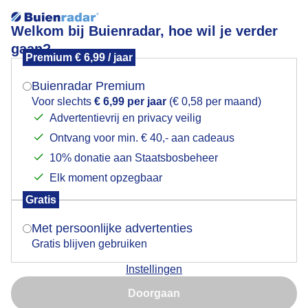
Welkom bij Buienradar, hoe wil je verder
gaan?
Premium € 6,99 / jaar
Mogen we je locatie gebruiken voor het
pluizenbol
weer?
Buienradar Premium
Voor slechts
€ 6,99 per jaar
(€ 0,58 per maand)
Advertentievrij en privacy veilig
Ontvang voor min. € 40,- aan cadeaus
Indien je hier nog geen akkoord op hebt gegeven,
verschijnt er zo een pop-up uit je browser waarin
10% donatie aan Staatsbosbeheer
Een moment geduld aub...
deze toestemming gevraagd wordt.
Elk moment opzegbaar
Populaire categorieën
Gratis
Is goed, toon de popup
Met persoonlijke advertenties
Lente
Gratis blijven gebruiken
Zomer
Instellingen
Herfst
Nu niet, misschien later
Doorgaan
Gebruik je Safari en wil je niet elke dag deze pop-up zien?