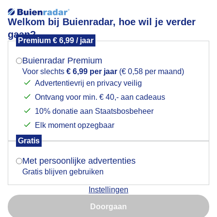
Welkom bij Buienradar, hoe wil je verder
gaan?
Premium € 6,99 / jaar
Mogen we je locatie gebruiken voor het
Lees meer.
weer?
Buienradar Premium
Dauwdruppeltjes op een pluizenbol
Voor slechts
€ 6,99 per jaar
(€ 0,58 per maand)
Advertentievrij en privacy veilig
Ontvang voor min. € 40,- aan cadeaus
Indien je hier nog geen akkoord op hebt gegeven,
verschijnt er zo een pop-up uit je browser waarin
10% donatie aan Staatsbosbeheer
deze toestemming gevraagd wordt.
Elk moment opzegbaar
Gratis
Is goed, toon de popup
Met persoonlijke advertenties
Gratis blijven gebruiken
Instellingen
Nu niet, misschien later
Doorgaan
Gebruik je Safari en wil je niet elke dag deze pop-up zien?