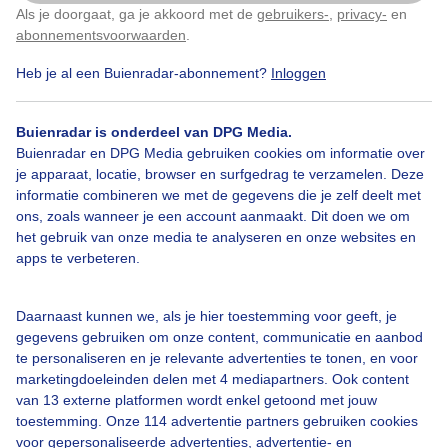
Als je doorgaat, ga je akkoord met de
gebruikers-
,
privacy-
en
Klik
hier
om dit aan te passen
abonnementsvoorwaarden
.
Vanmorgen
Heb je al een Buienradar-abonnement?
Inloggen
Door: Dilia van Zon
Gemaakt: 09-05-2026, 35x bekeken
Buienradar is onderdeel van DPG Media.
Buienradar en DPG Media gebruiken cookies om informatie over
je apparaat, locatie, browser en surfgedrag te verzamelen. Deze
informatie combineren we met de gegevens die je zelf deelt met
Dauwdruppeltjes
Pluizenbol
Zonsopkomst
ons, zoals wanneer je een account aanmaakt. Dit doen we om
het gebruik van onze media te analyseren en onze websites en
apps te verbeteren.
Bekijk slideshow
Daarnaast kunnen we, als je hier toestemming voor geeft, je
gegevens gebruiken om onze content, communicatie en aanbod
te personaliseren en je relevante advertenties te tonen, en voor
marketingdoeleinden delen met 4 mediapartners. Ook content
van 13 externe platformen wordt enkel getoond met jouw
Een moment geduld aub...
toestemming. Onze 114 advertentie partners gebruiken cookies
voor gepersonaliseerde advertenties, advertentie- en