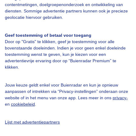
contentmetingen, doelgroepenonderzoek en ontwikkeling van
diensten. Sommige advertentie partners kunnen ook je precieze
geolocatie hiervoor gebruiken.
Geef toestemming of betaal voor toegang
Over Buienradar
Door op "Gratis" te klikken, geef je toestemming voor alle
bovenstaande doeleinden. Indien je voor geen enkel doeleinde
Bedrijfsgegevens
toestemming wenst te geven, kun je kiezen voor een
advertentievrije ervaring door op “Buienradar Premium” te
Veelgestelde vragen
klikken.
Contact
Toegankelijkheid
Jouw keuze geldt enkel voor Buienradar en kun je opnieuw
aanpassen of intrekken via “Privacy-instellingen” onderaan onze
Gebruikersvoorwaarden
website of in het menu van onze app. Lees meer in ons
privacy-
en
cookiebeleid
.
Adverteren
Buienradar Team
Lijst met advertentiepartners
Privacy beleid