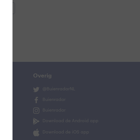
oemen
e
Overig
@BuienradarNL
Buienradar
Buienradar
ucht
Download de Android app
oeling
Download de iOS app