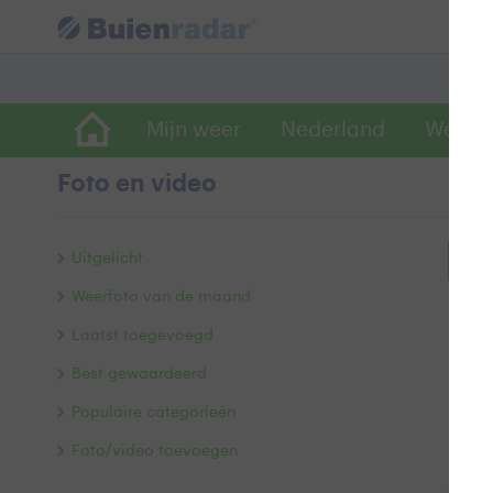
Mijn weer
Nederland
Wereld
Foto en video
Uitgelicht
Bek
Weerfoto van de maand
Laatst toegevoegd
Best gewaardeerd
Populaire categorieën
Foto/video toevoegen
Alle 