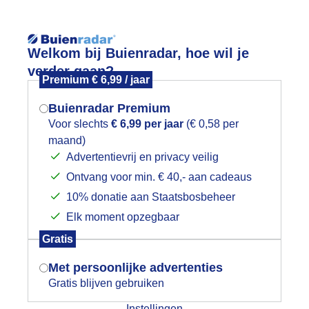
Reisinforma
Lees meer.
Welkom bij Buienradar, hoe wil je
verder gaan?
Premium € 6,99 / jaar
wijd
Foto en video
Weerzine
Buienradar Premium
Zoeken in foto & video:
Voor slechts
€ 6,99 per jaar
(€ 0,58 per
maand)
Mogen we je locatie gebruiken voor
Advertentievrij en privacy veilig
ijk slideshow
het weer?
Ontvang voor min. € 40,- aan cadeaus
10% donatie aan Staatsbosbeheer
Elk moment opzegbaar
Indien je hier nog geen akkoord op hebt
Gratis
gegeven, verschijnt er zo een pop-up uit
Een moment geduld aub...
je browser waarin deze toestemming
Met persoonlijke advertenties
gevraagd wordt.
Gratis blijven gebruiken
categorieën
Instellingen