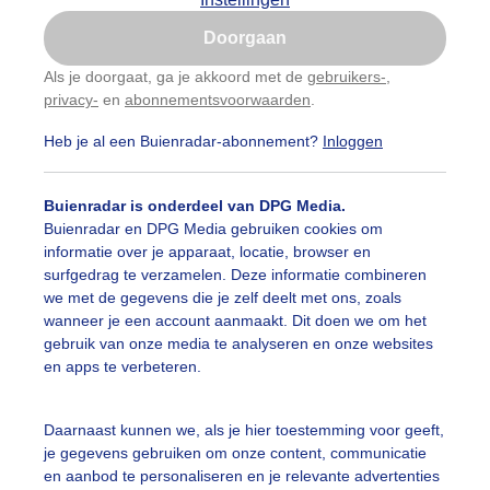
Is goed, toon de popup
auwelucht
#bewolking
#bewolkt
#blauwelucht
#bl
Doorgaan
Nu niet, misschien later
Als je doorgaat, ga je akkoord met de
gebruikers-
,
ten
#camping
#coderoze
#donkerewolken
#droogt
privacy-
en
abonnementsvoorwaarden
.
Gebruik je Safari en wil je niet elke dag deze pop-up
zien?
nen
#fietser
#fietsers
#grondmist
#halo
#hitte
Heb je al een Buienradar-abonnement?
Inloggen
Klik
hier
om dit aan te passen
 alle categorieën
tegolf
#kinderen
#kiters
#kurkdroog
Buienradar is onderdeel van DPG Media.
Buienradar en DPG Media gebruiken cookies om
vendestandbeelden
#maan
#mensen
#mist
#molen
informatie over je apparaat, locatie, browser en
uienradar
Mijn weer
surfgedrag te verzamelen. Deze informatie combineren
uur
#opklaringen
#paraplu
#parasol
#regenboog
we met de gegevens die je zelf deelt met ons, zoals
fsgegevens
De Bilt
wanneer je een account aanmaakt. Dit doen we om het
enbui
#regenwolken
#schapen
#schilders
gebruik van onze media te analyseren en onze websites
stelde vragen
en apps te verbeteren.
t
ierbewolking
#sproeien
#stapelwolkjes
#strakblauwe_l
elijkheid
Daarnaast kunnen we, als je hier toestemming voor geeft,
akblauwelucht
#strand
#strandbedjes
#terras
#verk
je gegevens gebruiken om onze content, communicatie
kersvoorwaarden
en aanbod te personaliseren en je relevante advertenties