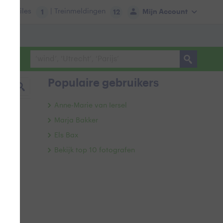
tie:
Files
| Treinmeldingen
Mijn Account
1
12
Populaire gebruikers
Anne-Marie van Iersel
Marja Bakker
Els Bax
Bekijk top 10 fotografen