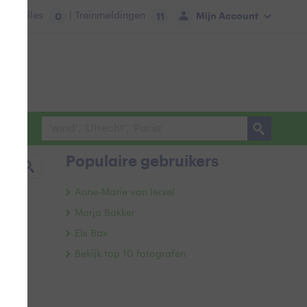
tie:
Files
| Treinmeldingen
Mijn Account
0
11
Populaire gebruikers
Anne-Marie van Iersel
Marja Bakker
Els Bax
Bekijk top 10 fotografen