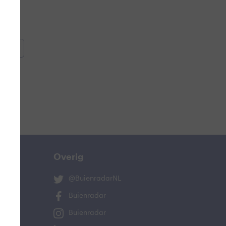
oemen
e
Overig
@BuienradarNL
Buienradar
Buienradar
ucht