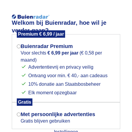
Reisinforma
Welkom bij Buienradar, hoe wil je
verder gaan?
Premium € 6,99 / jaar
Buienradar Premium
Voor slechts
€ 6,99 per jaar
(€ 0,58 per
wijd
Foto en video
Weerzine
maand)
Mogen we je locatie gebruiken voor
Advertentievrij en privacy veilig
het weer?
Zoeken in foto & video:
Ontvang voor min. € 40,- aan cadeaus
10% donatie aan Staatsbosbeheer
ijk slideshow
Elk moment opzegbaar
Indien je hier nog geen akkoord op hebt
Gratis
gegeven, verschijnt er zo een pop-up uit
je browser waarin deze toestemming
Met persoonlijke advertenties
gevraagd wordt.
Gratis blijven gebruiken
Een moment geduld aub...
Instellingen