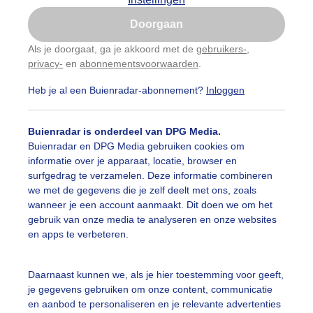
Is goed, toon de popup
Doorgaan
Nu niet, misschien later
categorieën
Als je doorgaat, ga je akkoord met de
gebruikers-
,
privacy-
en
abonnementsvoorwaarden
.
Gebruik je Safari en wil je niet elke dag deze pop-up
auwelucht
#bewolking
#bewolkt
#blauwelucht
#bl
zien?
Heb je al een Buienradar-abonnement?
Inloggen
Klik
hier
om dit aan te passen
ten
#camping
#coderoze
#donkerewolken
#droogt
Buienradar is onderdeel van DPG Media.
nen
#fietser
#fietsers
#grondmist
#halo
#hitte
Buienradar en DPG Media gebruiken cookies om
informatie over je apparaat, locatie, browser en
 alle categorieën
tegolf
#kinderen
#kiters
#kurkdroog
surfgedrag te verzamelen. Deze informatie combineren
we met de gegevens die je zelf deelt met ons, zoals
vendestandbeelden
#maan
#mensen
#mist
#molen
wanneer je een account aanmaakt. Dit doen we om het
uienradar
Mijn weer
gebruik van onze media te analyseren en onze websites
uur
#opklaringen
#paraplu
#parasol
#regenboog
en apps te verbeteren.
fsgegevens
De Bilt
enbui
#regenwolken
#schapen
#schilders
stelde vragen
Daarnaast kunnen we, als je hier toestemming voor geeft,
je gegevens gebruiken om onze content, communicatie
t
ierbewolking
#sproeien
#stapelwolkjes
#strakblauwe_l
en aanbod te personaliseren en je relevante advertenties