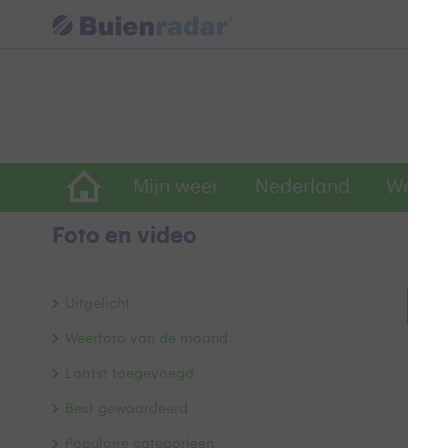
Mijn weer
Nederland
Wereld
Foto en video
Uitgelicht
Bek
Weerfoto van de maand
Laatst toegevoegd
Best gewaardeerd
Populaire categorieën