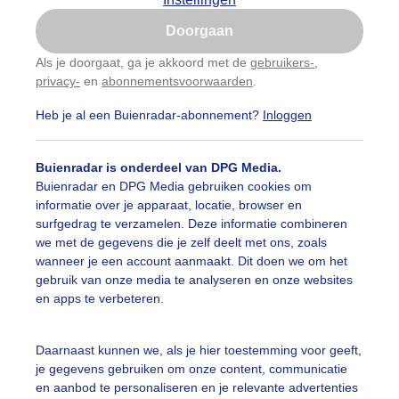
Is goed, toon de popup
auwelucht
#bewolking
#bewolkt
#blauwelucht
#bl
Doorgaan
Nu niet, misschien later
Als je doorgaat, ga je akkoord met de
gebruikers-
,
ten
#camping
#coderoze
#donkerewolken
#droogt
privacy-
en
abonnementsvoorwaarden
.
Gebruik je Safari en wil je niet elke dag deze pop-up
zien?
nen
#fietser
#fietsers
#grondmist
#halo
#hitte
Heb je al een Buienradar-abonnement?
Inloggen
Klik
hier
om dit aan te passen
 alle categorieën
tegolf
#kinderen
#kiters
#kurkdroog
Buienradar is onderdeel van DPG Media.
Buienradar en DPG Media gebruiken cookies om
vendestandbeelden
#maan
#mensen
#mist
#molen
informatie over je apparaat, locatie, browser en
uienradar
Mijn weer
surfgedrag te verzamelen. Deze informatie combineren
uur
#opklaringen
#paraplu
#parasol
#regenboog
we met de gegevens die je zelf deelt met ons, zoals
fsgegevens
De Bilt
wanneer je een account aanmaakt. Dit doen we om het
enbui
#regenwolken
#schapen
#schilders
gebruik van onze media te analyseren en onze websites
stelde vragen
en apps te verbeteren.
t
ierbewolking
#sproeien
#stapelwolkjes
#strakblauwe_l
elijkheid
Daarnaast kunnen we, als je hier toestemming voor geeft,
akblauwelucht
#strand
#strandbedjes
#terras
#verk
je gegevens gebruiken om onze content, communicatie
kersvoorwaarden
en aanbod te personaliseren en je relevante advertenties