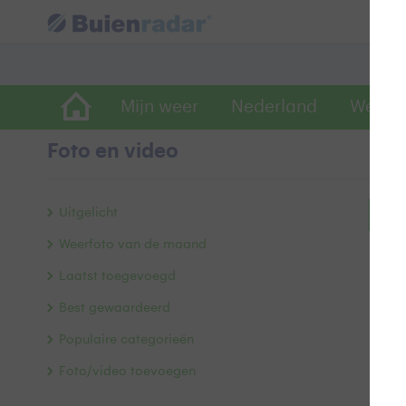
Mijn weer
Nederland
Wereld
Foto en video
Uitgelicht
Bek
Weerfoto van de maand
Laatst toegevoegd
Best gewaardeerd
Populaire categorieën
Foto/video toevoegen
Alle 