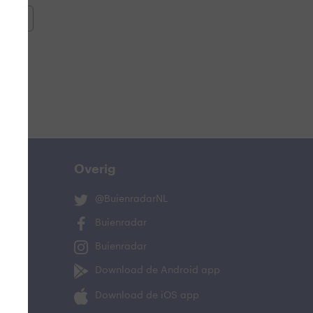
oemen
e
Overig
@BuienradarNL
Buienradar
Buienradar
ucht
Download de Android app
oeling
Download de iOS app