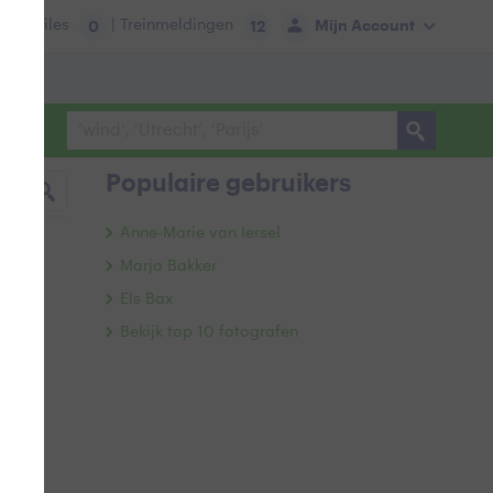
tie:
Files
| Treinmeldingen
Mijn Account
0
12
Populaire gebruikers
Anne-Marie van Iersel
Marja Bakker
Els Bax
Bekijk top 10 fotografen