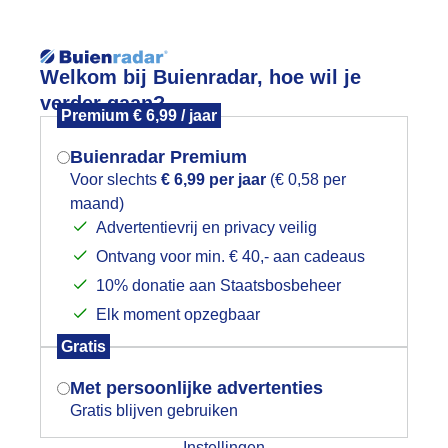
Reisinforma
Lees meer.
Welkom bij Buienradar, hoe wil je
verder gaan?
Premium € 6,99 / jaar
wijd
Foto en video
Weerzine
Buienradar Premium
Zoeken in foto & video:
Voor slechts
€ 6,99 per jaar
(€ 0,58 per
maand)
Mogen we je locatie gebruiken voor
Advertentievrij en privacy veilig
ijk slideshow
het weer?
Ontvang voor min. € 40,- aan cadeaus
10% donatie aan Staatsbosbeheer
Elk moment opzegbaar
Indien je hier nog geen akkoord op hebt
Gratis
gegeven, verschijnt er zo een pop-up uit
Een moment geduld aub...
je browser waarin deze toestemming
Met persoonlijke advertenties
gevraagd wordt.
Gratis blijven gebruiken
categorieën
Instellingen