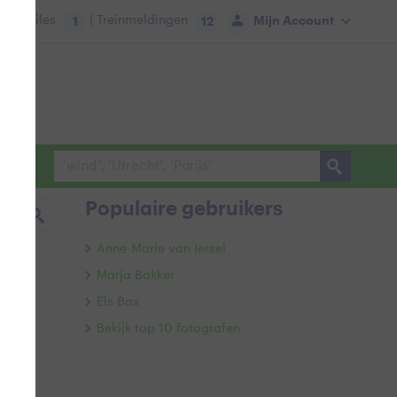
tie:
Files
| Treinmeldingen
Mijn Account
1
12
Populaire gebruikers
Anne-Marie van Iersel
Marja Bakker
Els Bax
Bekijk top 10 fotografen