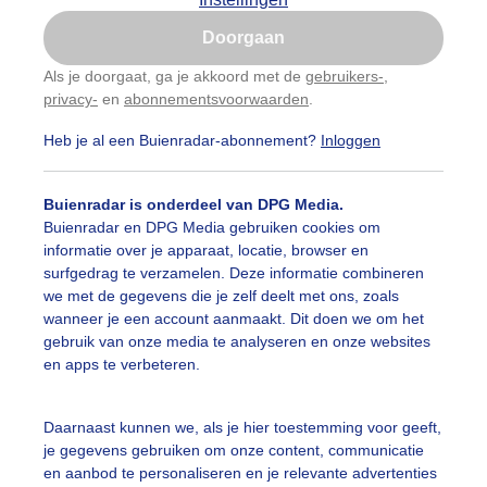
Is goed, toon de popup
Doorgaan
Nu niet, misschien later
categorieën
Als je doorgaat, ga je akkoord met de
gebruikers-
,
privacy-
en
abonnementsvoorwaarden
.
Gebruik je Safari en wil je niet elke dag deze pop-up
auwelucht
##terras
#bewolking
#bewolkt
#blauwel
zien?
Heb je al een Buienradar-abonnement?
Inloggen
Klik
hier
om dit aan te passen
oemen
#boten
#camping
#coderoze
#donkerewolke
Buienradar is onderdeel van DPG Media.
oogte
#duinen
#fietser
#fietsers
#grondmist
#ha
Buienradar en DPG Media gebruiken cookies om
informatie over je apparaat, locatie, browser en
 alle categorieën
te
#hittegolf
#kinderen
#kiters
#kurkdroog
surfgedrag te verzamelen. Deze informatie combineren
we met de gegevens die je zelf deelt met ons, zoals
vendestandbeelden
#maan
#mensen
#mist
#molen
wanneer je een account aanmaakt. Dit doen we om het
uienradar
Mijn weer
gebruik van onze media te analyseren en onze websites
uur
#opklaringen
#paraplu
#parasol
#regenboog
en apps te verbeteren.
fsgegevens
De Bilt
enbui
#regenwolken
#schilders
#sluierbewolking
stelde vragen
Daarnaast kunnen we, als je hier toestemming voor geeft,
je gegevens gebruiken om onze content, communicatie
t
pelwolkjes
#strakblauwe_lucht
#strakblauwelucht
#str
en aanbod te personaliseren en je relevante advertenties