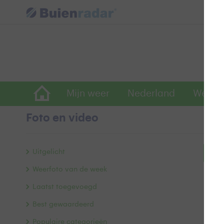
Mijn weer
Nederland
Wereld
Foto en video
Uitgelicht
Bek
Weerfoto van de week
Laatst toegevoegd
Best gewaardeerd
Populaire categorieën