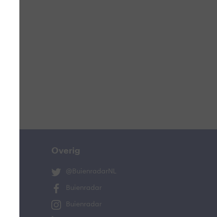
ucht
n
lo
Overig
@BuienradarNL
Buienradar
Buienradar
and