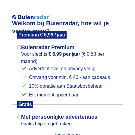
Reisinforma
Welkom bij Buienradar, hoe wil je
verder gaan?
Premium € 6,99 / jaar
Buienradar Premium
Voor slechts
€ 6,99 per jaar
(€ 0,58 per
wijd
Foto en video
Weerzine
maand)
Mogen we je locatie gebruiken voor
Advertentievrij en privacy veilig
het weer?
Zoeken in foto & video:
Ontvang voor min. € 40,- aan cadeaus
10% donatie aan Staatsbosbeheer
ijk slideshow
Elk moment opzegbaar
Indien je hier nog geen akkoord op hebt
Gratis
gegeven, verschijnt er zo een pop-up uit
je browser waarin deze toestemming
Met persoonlijke advertenties
gevraagd wordt.
Gratis blijven gebruiken
Een moment geduld aub...
Instellingen