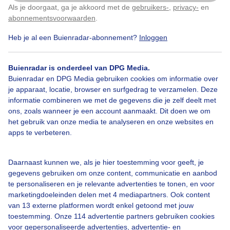
Als je doorgaat, ga je akkoord met de
gebruikers-
,
privacy-
en
Klik
hier
om dit aan te passen
abonnementsvoorwaarden
.
Heb je al een Buienradar-abonnement?
Inloggen
Over Buienradar
Buienradar is onderdeel van DPG Media.
Bedrijfsgegevens
Buienradar en DPG Media gebruiken cookies om informatie over
Veelgestelde vragen
je apparaat, locatie, browser en surfgedrag te verzamelen. Deze
informatie combineren we met de gegevens die je zelf deelt met
Contact
ons, zoals wanneer je een account aanmaakt. Dit doen we om
het gebruik van onze media te analyseren en onze websites en
Toegankelijkheid
apps te verbeteren.
Gebruikersvoorwaarden
Adverteren
Daarnaast kunnen we, als je hier toestemming voor geeft, je
gegevens gebruiken om onze content, communicatie en aanbod
Buienradar Team
te personaliseren en je relevante advertenties te tonen, en voor
Privacy beleid
marketingdoeleinden delen met 4 mediapartners. Ook content
van 13 externe platformen wordt enkel getoond met jouw
Cookie beleid
toestemming. Onze 114 advertentie partners gebruiken cookies
voor gepersonaliseerde advertenties, advertentie- en
Privacy instellingen