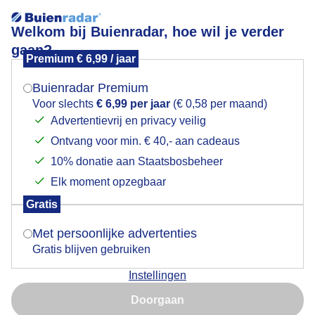
Welkom bij Buienradar, hoe wil je verder
gaan?
Premium € 6,99 / jaar
Mogen we je locatie gebruiken voor het
nap_paaltje
weer?
Buienradar Premium
Voor slechts
€ 6,99 per jaar
(€ 0,58 per maand)
Advertentievrij en privacy veilig
Ontvang voor min. € 40,- aan cadeaus
Indien je hier nog geen akkoord op hebt gegeven,
verschijnt er zo een pop-up uit je browser waarin
10% donatie aan Staatsbosbeheer
Een moment geduld aub...
deze toestemming gevraagd wordt.
Elk moment opzegbaar
Populaire categorieën
Gratis
Is goed, toon de popup
Met persoonlijke advertenties
Lente
Gratis blijven gebruiken
Zomer
Instellingen
Herfst
Nu niet, misschien later
Doorgaan
Gebruik je Safari en wil je niet elke dag deze pop-up zien?