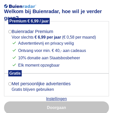
Welkom bij Buienradar, hoe wil je verder
gaan?
Premium € 6,99 / jaar
Mogen we je locatie gebruiken voor het
Lees meer.
weer?
Buienradar Premium
madeliefje
Voor slechts
€ 6,99 per jaar
(€ 0,58 per maand)
Advertentievrij en privacy veilig
Ontvang voor min. € 40,- aan cadeaus
Indien je hier nog geen akkoord op hebt gegeven,
verschijnt er zo een pop-up uit je browser waarin
10% donatie aan Staatsbosbeheer
deze toestemming gevraagd wordt.
Elk moment opzegbaar
Een moment geduld aub...
Gratis
Is goed, toon de popup
Met persoonlijke advertenties
Populaire categorieën
Gratis blijven gebruiken
Lente
Instellingen
Nu niet, misschien later
Zomer
Doorgaan
Herfst
Gebruik je Safari en wil je niet elke dag deze pop-up zien?