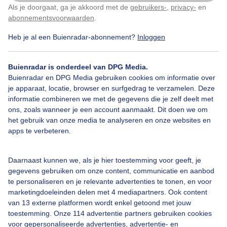
Als je doorgaat, ga je akkoord met de
gebruikers-
,
privacy-
en
Klik
hier
om dit aan te passen
abonnementsvoorwaarden
.
Heb je al een Buienradar-abonnement?
Inloggen
Over Buienradar
Buienradar is onderdeel van DPG Media.
Buienradar en DPG Media gebruiken cookies om informatie over
je apparaat, locatie, browser en surfgedrag te verzamelen. Deze
Bedrijfsgegevens
informatie combineren we met de gegevens die je zelf deelt met
ons, zoals wanneer je een account aanmaakt. Dit doen we om
Veelgestelde vragen
het gebruik van onze media te analyseren en onze websites en
Contact
apps te verbeteren.
Toegankelijkheid
Daarnaast kunnen we, als je hier toestemming voor geeft, je
Gebruikersvoorwaarden
gegevens gebruiken om onze content, communicatie en aanbod
Adverteren
te personaliseren en je relevante advertenties te tonen, en voor
marketingdoeleinden delen met 4 mediapartners. Ook content
Buienradar Team
van 13 externe platformen wordt enkel getoond met jouw
Privacy beleid
toestemming. Onze 114 advertentie partners gebruiken cookies
voor gepersonaliseerde advertenties, advertentie- en