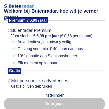
Welkom bij Buienradar, hoe wil je verder
gaan?
Premium € 6,99 / jaar
Mogen we je locatie gebruiken voor het
lijsterbes
weer?
Buienradar Premium
Voor slechts
€ 6,99 per jaar
(€ 0,58 per maand)
Advertentievrij en privacy veilig
Ontvang voor min. € 40,- aan cadeaus
Indien je hier nog geen akkoord op hebt gegeven,
verschijnt er zo een pop-up uit je browser waarin
10% donatie aan Staatsbosbeheer
Een moment geduld aub...
deze toestemming gevraagd wordt.
Elk moment opzegbaar
Populaire categorieën
Gratis
Is goed, toon de popup
Met persoonlijke advertenties
Lente
Gratis blijven gebruiken
Zomer
Instellingen
Herfst
Nu niet, misschien later
Doorgaan
Gebruik je Safari en wil je niet elke dag deze pop-up zien?