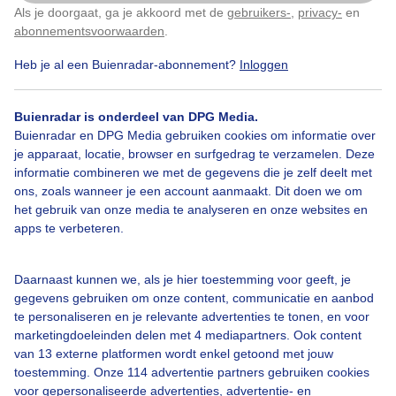
Als je doorgaat, ga je akkoord met de
gebruikers-
,
privacy-
en
Klik
hier
om dit aan te passen
abonnementsvoorwaarden
.
Heb je al een Buienradar-abonnement?
Inloggen
Over Buienradar
Buienradar is onderdeel van DPG Media.
Bedrijfsgegevens
Buienradar en DPG Media gebruiken cookies om informatie over
Veelgestelde vragen
je apparaat, locatie, browser en surfgedrag te verzamelen. Deze
informatie combineren we met de gegevens die je zelf deelt met
Contact
ons, zoals wanneer je een account aanmaakt. Dit doen we om
het gebruik van onze media te analyseren en onze websites en
Toegankelijkheid
apps te verbeteren.
Gebruikersvoorwaarden
Adverteren
Daarnaast kunnen we, als je hier toestemming voor geeft, je
gegevens gebruiken om onze content, communicatie en aanbod
Buienradar Team
te personaliseren en je relevante advertenties te tonen, en voor
Privacy beleid
marketingdoeleinden delen met 4 mediapartners. Ook content
van 13 externe platformen wordt enkel getoond met jouw
Cookie beleid
toestemming. Onze 114 advertentie partners gebruiken cookies
voor gepersonaliseerde advertenties, advertentie- en
Privacy instellingen