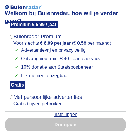
Welkom bij Buienradar, hoe wil je verder
gaan?
Premium € 6,99 / jaar
Mogen we je locatie gebruiken voor het
laaghangendebewolking
weer?
Buienradar Premium
Voor slechts
€ 6,99 per jaar
(€ 0,58 per maand)
Advertentievrij en privacy veilig
Ontvang voor min. € 40,- aan cadeaus
Indien je hier nog geen akkoord op hebt gegeven,
verschijnt er zo een pop-up uit je browser waarin
10% donatie aan Staatsbosbeheer
Een moment geduld aub...
deze toestemming gevraagd wordt.
Elk moment opzegbaar
Populaire categorieën
Gratis
Is goed, toon de popup
Met persoonlijke advertenties
Lente
Gratis blijven gebruiken
Zomer
Instellingen
Herfst
Nu niet, misschien later
Doorgaan
Gebruik je Safari en wil je niet elke dag deze pop-up zien?