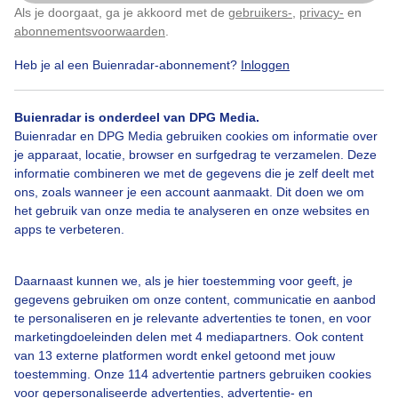
Als je doorgaat, ga je akkoord met de
gebruikers-
,
privacy-
en
Klik
hier
om dit aan te passen
abonnementsvoorwaarden
.
Heb je al een Buienradar-abonnement?
Inloggen
Over Buienradar
Buienradar is onderdeel van DPG Media.
Bedrijfsgegevens
Buienradar en DPG Media gebruiken cookies om informatie over
Veelgestelde vragen
je apparaat, locatie, browser en surfgedrag te verzamelen. Deze
informatie combineren we met de gegevens die je zelf deelt met
Contact
ons, zoals wanneer je een account aanmaakt. Dit doen we om
het gebruik van onze media te analyseren en onze websites en
Toegankelijkheid
apps te verbeteren.
Gebruikersvoorwaarden
Adverteren
Daarnaast kunnen we, als je hier toestemming voor geeft, je
gegevens gebruiken om onze content, communicatie en aanbod
Buienradar Team
te personaliseren en je relevante advertenties te tonen, en voor
Privacy beleid
marketingdoeleinden delen met 4 mediapartners. Ook content
van 13 externe platformen wordt enkel getoond met jouw
Cookie beleid
toestemming. Onze 114 advertentie partners gebruiken cookies
voor gepersonaliseerde advertenties, advertentie- en
Privacy instellingen