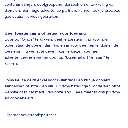
contentmetingen, doelgroepenonderzoek en ontwikkeling van
diensten. Sommige advertentie partners kunnen ook je precieze
Over Buienradar
geolocatie hiervoor gebruiken.
Bedrijfsgegevens
Geef toestemming of betaal voor toegang
Door op "Gratis" te klikken, geef je toestemming voor alle
Veelgestelde vragen
bovenstaande doeleinden. Indien je voor geen enkel doeleinde
toestemming wenst te geven, kun je kiezen voor een
Contact
advertentievrije ervaring door op “Buienradar Premium” te
Toegankelijkheid
klikken.
Gebruikersvoorwaarden
Jouw keuze geldt enkel voor Buienradar en kun je opnieuw
Adverteren
aanpassen of intrekken via “Privacy-instellingen” onderaan onze
Buienradar Team
website of in het menu van onze app. Lees meer in ons
privacy-
en
cookiebeleid
.
Privacy beleid
Cookie beleid
Lijst met advertentiepartners
Privacy instellingen