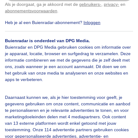
Als je doorgaat, ga je akkoord met de
gebruikers-
,
privacy-
en
Klik
hier
om dit aan te passen
abonnementsvoorwaarden
.
Door: Arco Visser
Gemaakt: 21-03-2026, 159x bekeken
Heb je al een Buienradar-abonnement?
Inloggen
Buienradar is onderdeel van DPG Media.
Mist
Laaghangendebewolking
Grijsweer
Buienradar en DPG Media gebruiken cookies om informatie over
je apparaat, locatie, browser en surfgedrag te verzamelen. Deze
informatie combineren we met de gegevens die je zelf deelt met
ons, zoals wanneer je een account aanmaakt. Dit doen we om
Bekijk slideshow
het gebruik van onze media te analyseren en onze websites en
apps te verbeteren.
Daarnaast kunnen we, als je hier toestemming voor geeft, je
gegevens gebruiken om onze content, communicatie en aanbod
Een moment geduld aub...
te personaliseren en je relevante advertenties te tonen, en voor
marketingdoeleinden delen met 4 mediapartners. Ook content
van 13 externe platformen wordt enkel getoond met jouw
toestemming. Onze 114 advertentie partners gebruiken cookies
voor gepersonaliseerde advertenties, advertentie- en