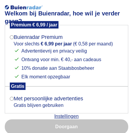
Welkom bij Buienradar, hoe wil je verder
gaan?
Premium € 6,99 / jaar
Mogen we je locatie gebruiken voor het
Mist, laaghangende bewolking en grijs weer vroeg in
weer?
de ochtend in Midden-Nederland
Buienradar Premium
Voor slechts
€ 6,99 per jaar
(€ 0,58 per maand)
Advertentievrij en privacy veilig
Ontvang voor min. € 40,- aan cadeaus
Indien je hier nog geen akkoord op hebt gegeven,
verschijnt er zo een pop-up uit je browser waarin
10% donatie aan Staatsbosbeheer
deze toestemming gevraagd wordt.
Elk moment opzegbaar
Gratis
Is goed, toon de popup
Met persoonlijke advertenties
Gratis blijven gebruiken
Instellingen
Dit is het weerbeeld vroeg in de ochtend in Midden-
Nu niet, misschien later
Nederland met mist, laaghangende bewolking en grijs
Doorgaan
weer.
Gebruik je Safari en wil je niet elke dag deze pop-up zien?