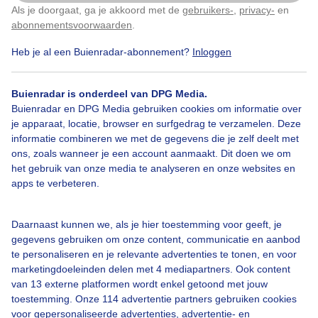
Als je doorgaat, ga je akkoord met de
gebruikers-
,
privacy-
en
Klik
hier
om dit aan te passen
abonnementsvoorwaarden
.
Heb je al een Buienradar-abonnement?
Inloggen
Over Buienradar
Buienradar is onderdeel van DPG Media.
Bedrijfsgegevens
Buienradar en DPG Media gebruiken cookies om informatie over
Veelgestelde vragen
je apparaat, locatie, browser en surfgedrag te verzamelen. Deze
informatie combineren we met de gegevens die je zelf deelt met
Contact
ons, zoals wanneer je een account aanmaakt. Dit doen we om
het gebruik van onze media te analyseren en onze websites en
Toegankelijkheid
apps te verbeteren.
Gebruikersvoorwaarden
Adverteren
Daarnaast kunnen we, als je hier toestemming voor geeft, je
gegevens gebruiken om onze content, communicatie en aanbod
Buienradar Team
te personaliseren en je relevante advertenties te tonen, en voor
Privacy beleid
marketingdoeleinden delen met 4 mediapartners. Ook content
van 13 externe platformen wordt enkel getoond met jouw
Cookie beleid
toestemming. Onze 114 advertentie partners gebruiken cookies
voor gepersonaliseerde advertenties, advertentie- en
Privacy instellingen