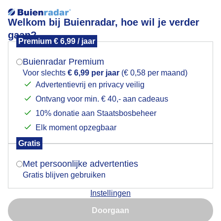
Welkom bij Buienradar, hoe wil je verder
gaan?
Premium € 6,99 / jaar
Mogen we je locatie gebruiken voor het
koningsmantel
weer?
Buienradar Premium
Voor slechts
€ 6,99 per jaar
(€ 0,58 per maand)
Advertentievrij en privacy veilig
Ontvang voor min. € 40,- aan cadeaus
Indien je hier nog geen akkoord op hebt gegeven,
verschijnt er zo een pop-up uit je browser waarin
10% donatie aan Staatsbosbeheer
Een moment geduld aub...
deze toestemming gevraagd wordt.
Elk moment opzegbaar
Populaire categorieën
Gratis
Is goed, toon de popup
Met persoonlijke advertenties
Lente
Gratis blijven gebruiken
Zomer
Instellingen
Herfst
Nu niet, misschien later
Doorgaan
Gebruik je Safari en wil je niet elke dag deze pop-up zien?