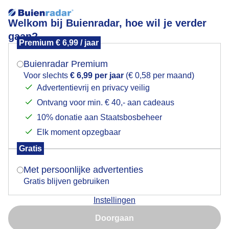
Welkom bij Buienradar, hoe wil je verder
gaan?
Premium € 6,99 / jaar
Mogen we je locatie gebruiken voor het
kleurvangevels
weer?
Buienradar Premium
Voor slechts
€ 6,99 per jaar
(€ 0,58 per maand)
Advertentievrij en privacy veilig
Ontvang voor min. € 40,- aan cadeaus
Indien je hier nog geen akkoord op hebt gegeven,
verschijnt er zo een pop-up uit je browser waarin
10% donatie aan Staatsbosbeheer
Een moment geduld aub...
deze toestemming gevraagd wordt.
Elk moment opzegbaar
Populaire categorieën
Gratis
Is goed, toon de popup
Met persoonlijke advertenties
Lente
Gratis blijven gebruiken
Zomer
Instellingen
Herfst
Nu niet, misschien later
Doorgaan
Gebruik je Safari en wil je niet elke dag deze pop-up zien?