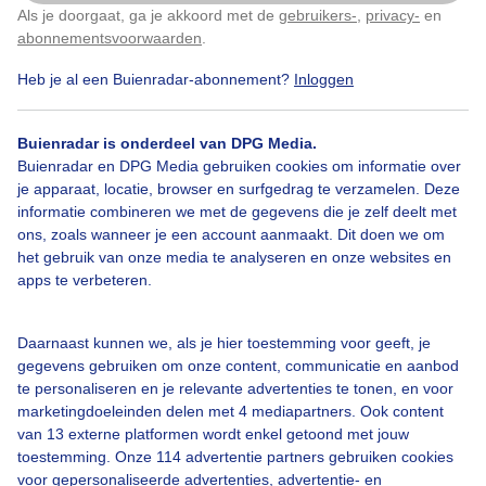
Als je doorgaat, ga je akkoord met de
gebruikers-
,
privacy-
en
Klik
hier
om dit aan te passen
abonnementsvoorwaarden
.
Heb je al een Buienradar-abonnement?
Inloggen
Over Buienradar
Buienradar is onderdeel van DPG Media.
Bedrijfsgegevens
Buienradar en DPG Media gebruiken cookies om informatie over
Veelgestelde vragen
je apparaat, locatie, browser en surfgedrag te verzamelen. Deze
informatie combineren we met de gegevens die je zelf deelt met
Contact
ons, zoals wanneer je een account aanmaakt. Dit doen we om
het gebruik van onze media te analyseren en onze websites en
Toegankelijkheid
apps te verbeteren.
Gebruikersvoorwaarden
Adverteren
Daarnaast kunnen we, als je hier toestemming voor geeft, je
gegevens gebruiken om onze content, communicatie en aanbod
Buienradar Team
te personaliseren en je relevante advertenties te tonen, en voor
Privacy beleid
marketingdoeleinden delen met 4 mediapartners. Ook content
van 13 externe platformen wordt enkel getoond met jouw
Cookie beleid
toestemming. Onze 114 advertentie partners gebruiken cookies
voor gepersonaliseerde advertenties, advertentie- en
Privacy instellingen