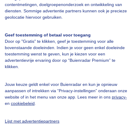
contentmetingen, doelgroepenonderzoek en ontwikkeling van
diensten. Sommige advertentie partners kunnen ook je precieze
Bedrijfsgegevens
geolocatie hiervoor gebruiken.
Veelgestelde vragen
Geef toestemming of betaal voor toegang
Contact
Door op "Gratis" te klikken, geef je toestemming voor alle
Toegankelijkheid
bovenstaande doeleinden. Indien je voor geen enkel doeleinde
toestemming wenst te geven, kun je kiezen voor een
Gebruikersvoorwaarden
advertentievrije ervaring door op “Buienradar Premium” te
klikken.
Adverteren
Buienradar Team
Jouw keuze geldt enkel voor Buienradar en kun je opnieuw
Privacy beleid
aanpassen of intrekken via “Privacy-instellingen” onderaan onze
website of in het menu van onze app. Lees meer in ons
privacy-
Cookie beleid
en
cookiebeleid
.
Privacy instellingen
Gratis weerdata
Lijst met advertentiepartners
@BuienradarNL