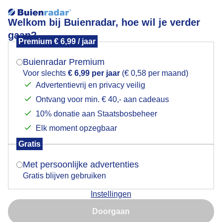
Welkom bij Buienradar, hoe wil je verder
gaan?
Premium € 6,99 / jaar
Mogen we je locatie gebruiken voor het
Kleur van gevels op deze bewolkte dag
weer?
Buienradar Premium
Voor slechts
€ 6,99 per jaar
(€ 0,58 per maand)
Advertentievrij en privacy veilig
Ontvang voor min. € 40,- aan cadeaus
Indien je hier nog geen akkoord op hebt gegeven,
verschijnt er zo een pop-up uit je browser waarin
10% donatie aan Staatsbosbeheer
deze toestemming gevraagd wordt.
Elk moment opzegbaar
Gratis
Is goed, toon de popup
Met persoonlijke advertenties
Gratis blijven gebruiken
Kleur van gevels op deze bewolkte dag
Instellingen
Nu niet, misschien later
Door: ria brasser
Gemaakt: 02-03-2026, 23x bekeken
Doorgaan
Gebruik je Safari en wil je niet elke dag deze pop-up zien?