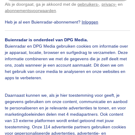
Als je doorgaat, ga je akkoord met de
gebruikers-
,
privacy-
en
Klik
hier
om dit aan te passen
abonnementsvoorwaarden
.
Heb je al een Buienradar-abonnement?
Inloggen
Meestbewolkt
Droog
Kleurvangevels
Buienradar is onderdeel van DPG Media.
Buienradar en DPG Media gebruiken cookies om informatie over
Bekijk slideshow
je apparaat, locatie, browser en surfgedrag te verzamelen. Deze
informatie combineren we met de gegevens die je zelf deelt met
ons, zoals wanneer je een account aanmaakt. Dit doen we om
het gebruik van onze media te analyseren en onze websites en
apps te verbeteren.
Een moment geduld aub...
Daarnaast kunnen we, als je hier toestemming voor geeft, je
gegevens gebruiken om onze content, communicatie en aanbod
te personaliseren en je relevante advertenties te tonen, en voor
marketingdoeleinden delen met 4 mediapartners. Ook content
van 13 externe platformen wordt enkel getoond met jouw
toestemming. Onze 114 advertentie partners gebruiken cookies
voor gepersonaliseerde advertenties, advertentie- en
Over Buienradar