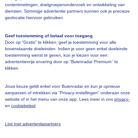
contentmetingen, doelgroepenonderzoek en ontwikkeling van
diensten. Sommige advertentie partners kunnen ook je precieze
Over Buienradar
geolocatie hiervoor gebruiken.
Bedrijfsgegevens
Geef toestemming of betaal voor toegang
Veelgestelde vragen
Door op "Gratis" te klikken, geef je toestemming voor alle
bovenstaande doeleinden. Indien je voor geen enkel doeleinde
Contact
toestemming wenst te geven, kun je kiezen voor een
advertentievrije ervaring door op “Buienradar Premium” te
Toegankelijkheid
klikken.
Gebruikersvoorwaarden
Adverteren
Jouw keuze geldt enkel voor Buienradar en kun je opnieuw
aanpassen of intrekken via “Privacy-instellingen” onderaan onze
Buienradar Team
website of in het menu van onze app. Lees meer in ons
privacy-
Privacy beleid
en
cookiebeleid
.
Cookie beleid
Lijst met advertentiepartners
Privacy instellingen
Gratis weerdata