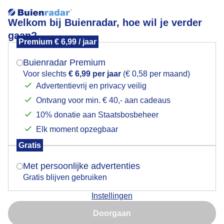
Welkom bij Buienradar, hoe wil je verder
gaan?
Premium € 6,99 / jaar
Mogen we je locatie gebruiken voor het
Lees meer.
weer?
Buienradar Premium
Kleur van gevels op deze bewolkte dag
Voor slechts
€ 6,99 per jaar
(€ 0,58 per maand)
Advertentievrij en privacy veilig
Ontvang voor min. € 40,- aan cadeaus
Indien je hier nog geen akkoord op hebt gegeven,
verschijnt er zo een pop-up uit je browser waarin
10% donatie aan Staatsbosbeheer
deze toestemming gevraagd wordt.
Elk moment opzegbaar
Gratis
Is goed, toon de popup
Met persoonlijke advertenties
Gratis blijven gebruiken
Instellingen
Nu niet, misschien later
Kleur van gevels op deze bewolkte dag
Doorgaan
Gebruik je Safari en wil je niet elke dag deze pop-up zien?