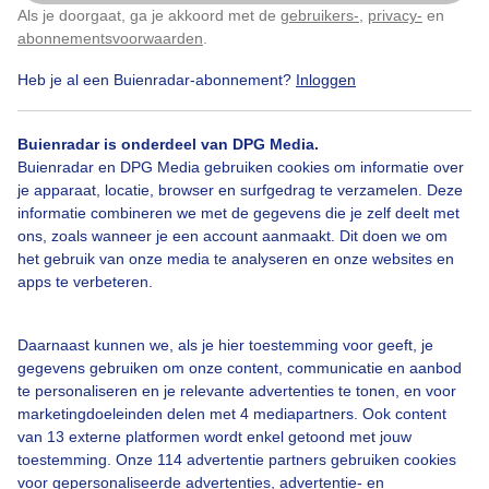
Als je doorgaat, ga je akkoord met de
gebruikers-
,
privacy-
en
Klik
hier
om dit aan te passen
Door: ria brasser
Gemaakt: 02-03-2026, 26x bekeken
abonnementsvoorwaarden
.
Heb je al een Buienradar-abonnement?
Inloggen
Meestbewolkt
Droog
Kleurvangevels
Buienradar is onderdeel van DPG Media.
Buienradar en DPG Media gebruiken cookies om informatie over
je apparaat, locatie, browser en surfgedrag te verzamelen. Deze
informatie combineren we met de gegevens die je zelf deelt met
Bekijk slideshow
ons, zoals wanneer je een account aanmaakt. Dit doen we om
het gebruik van onze media te analyseren en onze websites en
apps te verbeteren.
Daarnaast kunnen we, als je hier toestemming voor geeft, je
Een moment geduld aub...
gegevens gebruiken om onze content, communicatie en aanbod
te personaliseren en je relevante advertenties te tonen, en voor
marketingdoeleinden delen met 4 mediapartners. Ook content
van 13 externe platformen wordt enkel getoond met jouw
toestemming. Onze 114 advertentie partners gebruiken cookies
voor gepersonaliseerde advertenties, advertentie- en