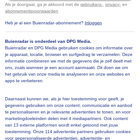
Als je doorgaat, ga je akkoord met de
gebruikers-
,
privacy-
en
Klik
hier
om dit aan te passen
abonnementsvoorwaarden
.
Heb je al een Buienradar-abonnement?
Inloggen
Over Buienradar
Buienradar is onderdeel van DPG Media.
Bedrijfsgegevens
Buienradar en DPG Media gebruiken cookies om informatie over
Veelgestelde vragen
je apparaat, locatie, browser en surfgedrag te verzamelen. Deze
informatie combineren we met de gegevens die je zelf deelt met
Contact
ons, zoals wanneer je een account aanmaakt. Dit doen we om
het gebruik van onze media te analyseren en onze websites en
Toegankelijkheid
apps te verbeteren.
Gebruikersvoorwaarden
Adverteren
Daarnaast kunnen we, als je hier toestemming voor geeft, je
gegevens gebruiken om onze content, communicatie en aanbod
Buienradar Team
te personaliseren en je relevante advertenties te tonen, en voor
Privacy beleid
marketingdoeleinden delen met 4 mediapartners. Ook content
van 13 externe platformen wordt enkel getoond met jouw
Cookie beleid
toestemming. Onze 114 advertentie partners gebruiken cookies
voor gepersonaliseerde advertenties, advertentie- en
Privacy instellingen