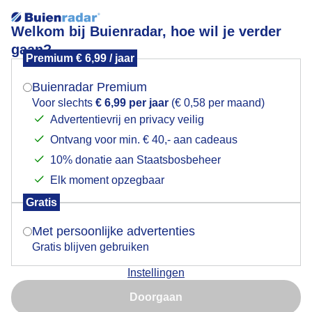
Welkom bij Buienradar, hoe wil je verder
gaan?
Premium € 6,99 / jaar
Mogen we je locatie gebruiken voor het
katjes
weer?
Buienradar Premium
Voor slechts
€ 6,99 per jaar
(€ 0,58 per maand)
Advertentievrij en privacy veilig
Ontvang voor min. € 40,- aan cadeaus
Indien je hier nog geen akkoord op hebt gegeven,
verschijnt er zo een pop-up uit je browser waarin
10% donatie aan Staatsbosbeheer
Een moment geduld aub...
deze toestemming gevraagd wordt.
Elk moment opzegbaar
Populaire categorieën
Gratis
Is goed, toon de popup
Met persoonlijke advertenties
Lente
Gratis blijven gebruiken
Zomer
Instellingen
Herfst
Nu niet, misschien later
Doorgaan
Gebruik je Safari en wil je niet elke dag deze pop-up zien?