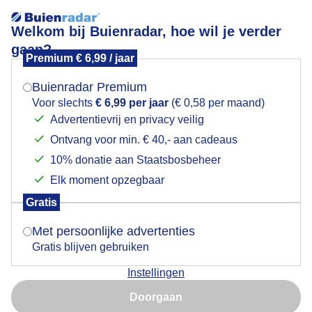
Welkom bij Buienradar, hoe wil je verder
gaan?
Premium € 6,99 / jaar
Mogen we je locatie gebruiken voor het
jaccuzi
weer?
Buienradar Premium
Voor slechts
€ 6,99 per jaar
(€ 0,58 per maand)
Advertentievrij en privacy veilig
Ontvang voor min. € 40,- aan cadeaus
Indien je hier nog geen akkoord op hebt gegeven,
verschijnt er zo een pop-up uit je browser waarin
10% donatie aan Staatsbosbeheer
Een moment geduld aub...
deze toestemming gevraagd wordt.
Elk moment opzegbaar
Populaire categorieën
Gratis
Is goed, toon de popup
Met persoonlijke advertenties
Lente
Gratis blijven gebruiken
Zomer
Instellingen
Herfst
Nu niet, misschien later
Doorgaan
Gebruik je Safari en wil je niet elke dag deze pop-up zien?