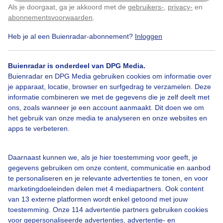
Als je doorgaat, ga je akkoord met de
gebruikers-
,
privacy-
en
Klik
hier
om dit aan te passen
abonnementsvoorwaarden
.
Heb je al een Buienradar-abonnement?
Inloggen
Over Buienradar
Buienradar is onderdeel van DPG Media.
Bedrijfsgegevens
Buienradar en DPG Media gebruiken cookies om informatie over
Veelgestelde vragen
je apparaat, locatie, browser en surfgedrag te verzamelen. Deze
informatie combineren we met de gegevens die je zelf deelt met
Contact
ons, zoals wanneer je een account aanmaakt. Dit doen we om
het gebruik van onze media te analyseren en onze websites en
Toegankelijkheid
apps te verbeteren.
Gebruikersvoorwaarden
Adverteren
Daarnaast kunnen we, als je hier toestemming voor geeft, je
gegevens gebruiken om onze content, communicatie en aanbod
Buienradar Team
te personaliseren en je relevante advertenties te tonen, en voor
Privacy beleid
marketingdoeleinden delen met 4 mediapartners. Ook content
van 13 externe platformen wordt enkel getoond met jouw
Cookie beleid
toestemming. Onze 114 advertentie partners gebruiken cookies
voor gepersonaliseerde advertenties, advertentie- en
Privacy instellingen