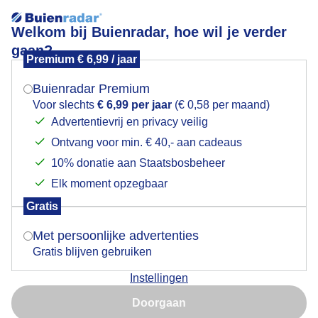
Welkom bij Buienradar, hoe wil je verder
gaan?
Premium € 6,99 / jaar
Mogen we je locatie gebruiken voor het
haltewatertaxi
weer?
Buienradar Premium
Voor slechts
€ 6,99 per jaar
(€ 0,58 per maand)
Advertentievrij en privacy veilig
Ontvang voor min. € 40,- aan cadeaus
Indien je hier nog geen akkoord op hebt gegeven,
verschijnt er zo een pop-up uit je browser waarin
10% donatie aan Staatsbosbeheer
Een moment geduld aub...
deze toestemming gevraagd wordt.
Elk moment opzegbaar
Populaire categorieën
Gratis
Is goed, toon de popup
Met persoonlijke advertenties
Lente
Gratis blijven gebruiken
Zomer
Instellingen
Herfst
Nu niet, misschien later
Doorgaan
Gebruik je Safari en wil je niet elke dag deze pop-up zien?