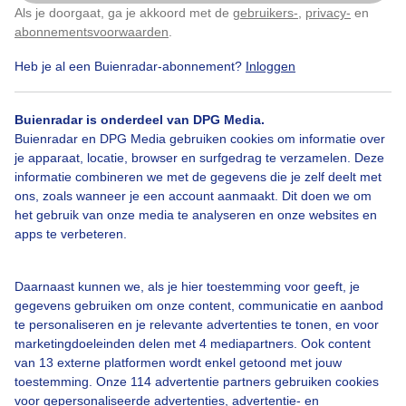
Als je doorgaat, ga je akkoord met de
gebruikers-
,
privacy-
en
Klik
hier
om dit aan te passen
abonnementsvoorwaarden
.
Heb je al een Buienradar-abonnement?
Inloggen
Over Buienradar
Buienradar is onderdeel van DPG Media.
Bedrijfsgegevens
Buienradar en DPG Media gebruiken cookies om informatie over
Veelgestelde vragen
je apparaat, locatie, browser en surfgedrag te verzamelen. Deze
informatie combineren we met de gegevens die je zelf deelt met
Contact
ons, zoals wanneer je een account aanmaakt. Dit doen we om
het gebruik van onze media te analyseren en onze websites en
Toegankelijkheid
apps te verbeteren.
Gebruikersvoorwaarden
Adverteren
Daarnaast kunnen we, als je hier toestemming voor geeft, je
gegevens gebruiken om onze content, communicatie en aanbod
Buienradar Team
te personaliseren en je relevante advertenties te tonen, en voor
Privacy beleid
marketingdoeleinden delen met 4 mediapartners. Ook content
van 13 externe platformen wordt enkel getoond met jouw
Cookie beleid
toestemming. Onze 114 advertentie partners gebruiken cookies
voor gepersonaliseerde advertenties, advertentie- en
Privacy instellingen