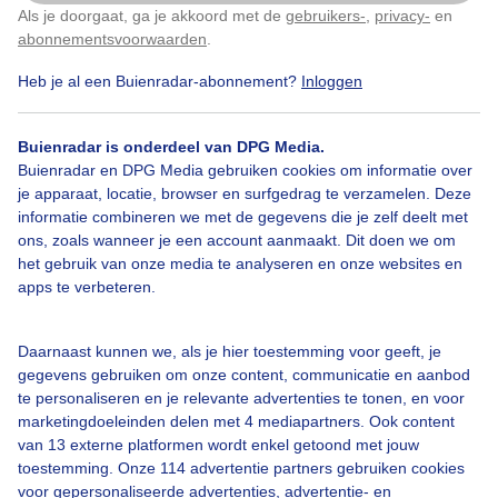
Als je doorgaat, ga je akkoord met de
gebruikers-
,
privacy-
en
Klik
hier
om dit aan te passen
abonnementsvoorwaarden
.
Heb je al een Buienradar-abonnement?
Inloggen
Over Buienradar
Buienradar is onderdeel van DPG Media.
Bedrijfsgegevens
Buienradar en DPG Media gebruiken cookies om informatie over
Veelgestelde vragen
je apparaat, locatie, browser en surfgedrag te verzamelen. Deze
informatie combineren we met de gegevens die je zelf deelt met
Contact
ons, zoals wanneer je een account aanmaakt. Dit doen we om
het gebruik van onze media te analyseren en onze websites en
Toegankelijkheid
apps te verbeteren.
Gebruikersvoorwaarden
Adverteren
Daarnaast kunnen we, als je hier toestemming voor geeft, je
gegevens gebruiken om onze content, communicatie en aanbod
Buienradar Team
te personaliseren en je relevante advertenties te tonen, en voor
Privacy beleid
marketingdoeleinden delen met 4 mediapartners. Ook content
van 13 externe platformen wordt enkel getoond met jouw
Cookie beleid
toestemming. Onze 114 advertentie partners gebruiken cookies
voor gepersonaliseerde advertenties, advertentie- en
Privacy instellingen