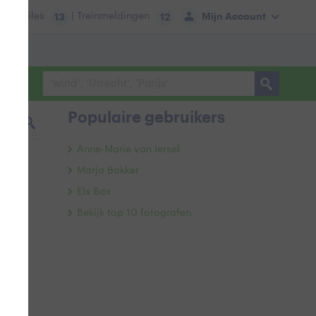
tie:
Files
| Treinmeldingen
Mijn Account
13
12
Populaire gebruikers
Anne-Marie van Iersel
Marja Bakker
Els Bax
Bekijk top 10 fotografen