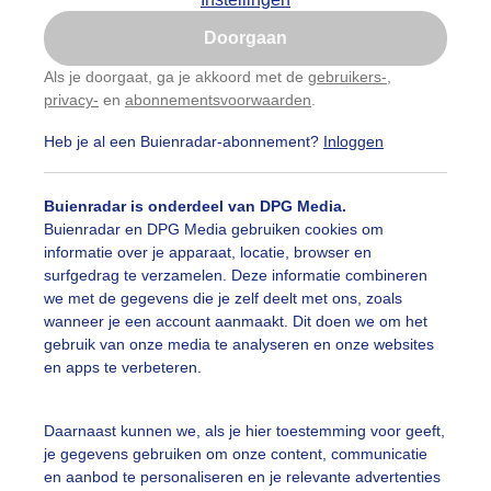
Is goed, toon de popup
auwelucht
##terras
#bewolking
#bewolkt
#blauwel
Doorgaan
Nu niet, misschien later
Als je doorgaat, ga je akkoord met de
gebruikers-
,
oemen
#boten
#camping
#coderoze
#donkerewolke
privacy-
en
abonnementsvoorwaarden
.
Gebruik je Safari en wil je niet elke dag deze pop-up
zien?
igende_lucht
#droogte
#duinen
#fietser
#fietsers
Heb je al een Buienradar-abonnement?
Inloggen
Klik
hier
om dit aan te passen
 alle categorieën
ondmist
#halo
#hitte
#hittegolf
#kinderen
#kiter
Buienradar is onderdeel van DPG Media.
Buienradar en DPG Media gebruiken cookies om
kdroog
#levendestandbeelden
#maan
#mensen
#m
informatie over je apparaat, locatie, browser en
uienradar
Mijn weer
surfgedrag te verzamelen. Deze informatie combineren
len
#natuur
#opklaringen
#paraplu
#parasol
we met de gegevens die je zelf deelt met ons, zoals
fsgegevens
De Bilt
wanneer je een account aanmaakt. Dit doen we om het
genboog
#regenbui
#regenwolken
#schilders
gebruik van onze media te analyseren en onze websites
stelde vragen
en apps te verbeteren.
t
ierbewolking
#stapelwolkjes
#strakblauwe_lucht
elijkheid
Daarnaast kunnen we, als je hier toestemming voor geeft,
akblauwelucht
#strand
#strandbedjes
#terras
#verk
je gegevens gebruiken om onze content, communicatie
kersvoorwaarden
en aanbod te personaliseren en je relevante advertenties