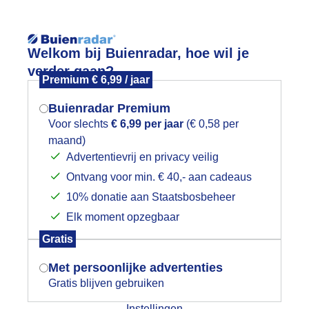
Reisinforma
Lees meer.
Welkom bij Buienradar, hoe wil je
verder gaan?
Premium € 6,99 / jaar
wijd
Foto en video
Weerzine
Buienradar Premium
Zoeken in foto & video:
Voor slechts
€ 6,99 per jaar
(€ 0,58 per
maand)
Mogen we je locatie gebruiken voor
Advertentievrij en privacy veilig
ijk slideshow
het weer?
Ontvang voor min. € 40,- aan cadeaus
10% donatie aan Staatsbosbeheer
Elk moment opzegbaar
Indien je hier nog geen akkoord op hebt
Gratis
gegeven, verschijnt er zo een pop-up uit
Een moment geduld aub...
je browser waarin deze toestemming
Met persoonlijke advertenties
gevraagd wordt.
Gratis blijven gebruiken
categorieën
Instellingen