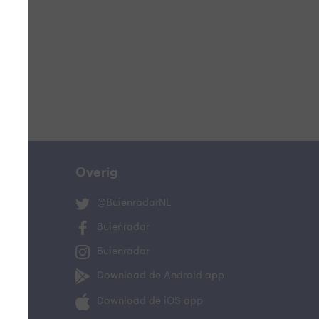
ucht
n
s
ist
Overig
@BuienradarNL
Buienradar
Buienradar
Download de Android app
oeling
Download de iOS app