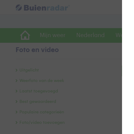
Mijn weer
Nederland
Wereld
Foto en video
Uitgelicht
Bek
Weerfoto van de week
Laatst toegevoegd
Best gewaardeerd
Populaire categorieën
Foto/video toevoegen
Alle 