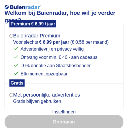
Welkom bij Buienradar, hoe wil je verder
gaan?
Premium € 6,99 / jaar
Mogen we je locatie gebruiken voor het
De geschupde inktzwam
weer?
Buienradar Premium
Voor slechts
€ 6,99 per jaar
(€ 0,58 per maand)
Advertentievrij en privacy veilig
Ontvang voor min. € 40,- aan cadeaus
Indien je hier nog geen akkoord op hebt gegeven,
verschijnt er zo een pop-up uit je browser waarin
10% donatie aan Staatsbosbeheer
deze toestemming gevraagd wordt.
Elk moment opzegbaar
Gratis
Is goed, toon de popup
Met persoonlijke advertenties
Gratis blijven gebruiken
Instellingen
Nu niet, misschien later
Doorgaan
Gebruik je Safari en wil je niet elke dag deze pop-up zien?