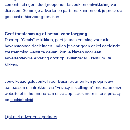
contentmetingen, doelgroepenonderzoek en ontwikkeling van
diensten. Sommige advertentie partners kunnen ook je precieze
geolocatie hiervoor gebruiken.
Over Buienradar
Geef toestemming of betaal voor toegang
Bedrijfsgegevens
Door op "Gratis" te klikken, geef je toestemming voor alle
bovenstaande doeleinden. Indien je voor geen enkel doeleinde
Veelgestelde vragen
toestemming wenst te geven, kun je kiezen voor een
Contact
advertentievrije ervaring door op “Buienradar Premium” te
klikken.
Toegankelijkheid
Gebruikersvoorwaarden
Jouw keuze geldt enkel voor Buienradar en kun je opnieuw
aanpassen of intrekken via “Privacy-instellingen” onderaan onze
Adverteren
website of in het menu van onze app. Lees meer in ons
privacy-
Buienradar Team
en
cookiebeleid
.
Privacy beleid
Lijst met advertentiepartners
Cookie beleid
Privacy instellingen