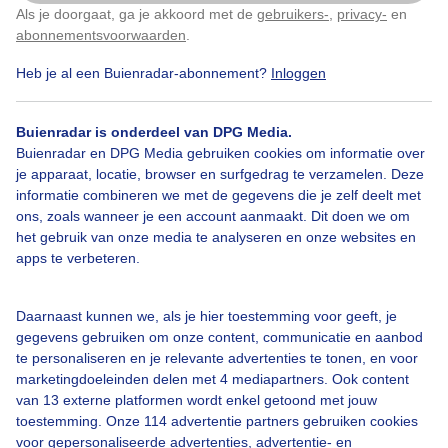
Zojuist
Als je doorgaat, ga je akkoord met de
gebruikers-
,
privacy-
en
Klik
hier
om dit aan te passen
abonnementsvoorwaarden
.
Door: Dilia van Zon
Gemaakt: 08-10-2023, 107x bekeken
Heb je al een Buienradar-abonnement?
Inloggen
Buienradar is onderdeel van DPG Media.
Buienradar en DPG Media gebruiken cookies om informatie over
Geschubdeinktzwam
Inktzwam
Herfst
je apparaat, locatie, browser en surfgedrag te verzamelen. Deze
informatie combineren we met de gegevens die je zelf deelt met
ons, zoals wanneer je een account aanmaakt. Dit doen we om
Bekijk slideshow
het gebruik van onze media te analyseren en onze websites en
apps te verbeteren.
Daarnaast kunnen we, als je hier toestemming voor geeft, je
gegevens gebruiken om onze content, communicatie en aanbod
te personaliseren en je relevante advertenties te tonen, en voor
Een moment geduld aub...
marketingdoeleinden delen met 4 mediapartners. Ook content
van 13 externe platformen wordt enkel getoond met jouw
toestemming. Onze 114 advertentie partners gebruiken cookies
voor gepersonaliseerde advertenties, advertentie- en