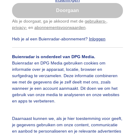
Is goed, toon de popup
auwelucht
##terras
#bewolking
#bewolkt
#blauwel
Doorgaan
Nu niet, misschien later
Als je doorgaat, ga je akkoord met de
gebruikers-
,
oemen
#boten
#camping
#coderoze
#donkerewolke
privacy-
en
abonnementsvoorwaarden
.
Gebruik je Safari en wil je niet elke dag deze pop-up
zien?
igende_lucht
#droogte
#duinen
#fietser
#fietsers
Heb je al een Buienradar-abonnement?
Inloggen
Klik
hier
om dit aan te passen
 alle categorieën
ondmist
#halo
#hitte
#hittegolf
#kinderen
#kiter
Buienradar is onderdeel van DPG Media.
Buienradar en DPG Media gebruiken cookies om
kdroog
#levendestandbeelden
#maan
#mensen
#m
informatie over je apparaat, locatie, browser en
uienradar
Mijn weer
surfgedrag te verzamelen. Deze informatie combineren
len
#natuur
#opklaringen
#paraplu
#parasol
we met de gegevens die je zelf deelt met ons, zoals
fsgegevens
De Bilt
wanneer je een account aanmaakt. Dit doen we om het
genboog
#regenbui
#regenwolken
#schilders
gebruik van onze media te analyseren en onze websites
stelde vragen
en apps te verbeteren.
t
ierbewolking
#stapelwolkjes
#strakblauwe_lucht
elijkheid
Daarnaast kunnen we, als je hier toestemming voor geeft,
akblauwelucht
#strand
#strandbedjes
#terras
#verk
je gegevens gebruiken om onze content, communicatie
kersvoorwaarden
en aanbod te personaliseren en je relevante advertenties