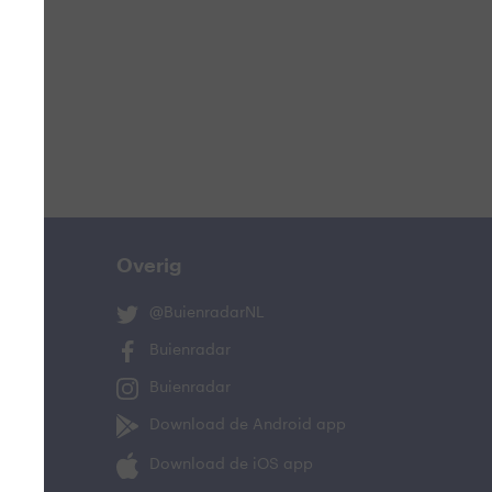
ucht
n
s
ist
Overig
@BuienradarNL
Buienradar
Buienradar
Download de Android app
oeling
Download de iOS app