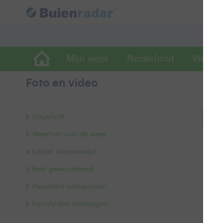
Mijn weer
Nederland
Wereld
Foto en video
Uitgelicht
Bek
Weerfoto van de week
Laatst toegevoegd
Best gewaardeerd
Populaire categorieën
Foto/video toevoegen
Alle 