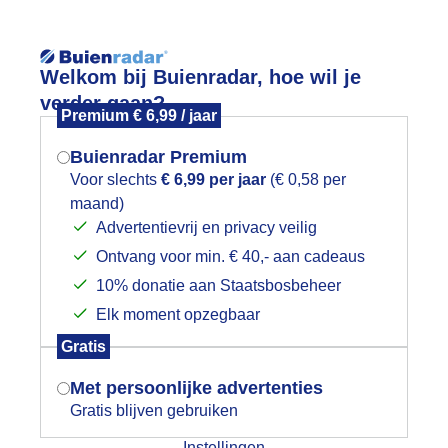
Reisinforma
Lees meer.
Welkom bij Buienradar, hoe wil je
verder gaan?
Premium € 6,99 / jaar
wijd
Foto en video
Weerzine
Buienradar Premium
Zoeken in foto & video:
Voor slechts
€ 6,99 per jaar
(€ 0,58 per
maand)
Mogen we je locatie gebruiken voor
Advertentievrij en privacy veilig
ijk slideshow
het weer?
Ontvang voor min. € 40,- aan cadeaus
10% donatie aan Staatsbosbeheer
Elk moment opzegbaar
Indien je hier nog geen akkoord op hebt
Gratis
gegeven, verschijnt er zo een pop-up uit
Een moment geduld aub...
je browser waarin deze toestemming
Met persoonlijke advertenties
gevraagd wordt.
Gratis blijven gebruiken
categorieën
Instellingen