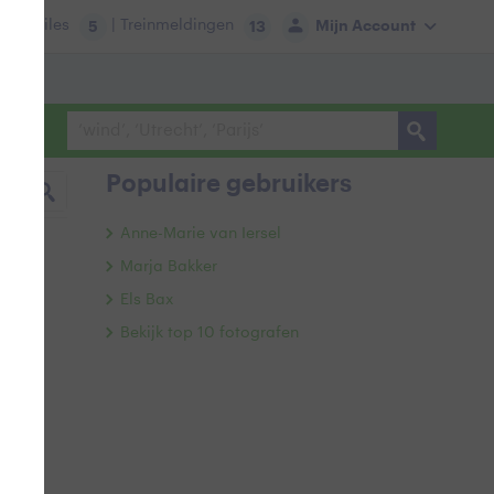
tie:
Files
| Treinmeldingen
Mijn Account
5
13
Populaire gebruikers
Anne-Marie van Iersel
Marja Bakker
Els Bax
Bekijk top 10 fotografen