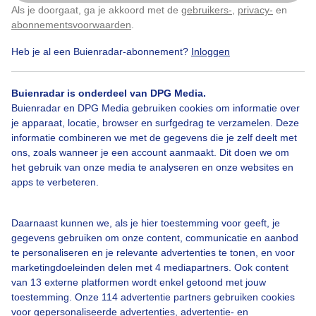
Als je doorgaat, ga je akkoord met de
gebruikers-
,
privacy-
en
Klik
hier
om dit aan te passen
abonnementsvoorwaarden
.
Heb je al een Buienradar-abonnement?
Inloggen
Over Buienradar
Buienradar is onderdeel van DPG Media.
Bedrijfsgegevens
Buienradar en DPG Media gebruiken cookies om informatie over
Veelgestelde vragen
je apparaat, locatie, browser en surfgedrag te verzamelen. Deze
informatie combineren we met de gegevens die je zelf deelt met
Contact
ons, zoals wanneer je een account aanmaakt. Dit doen we om
het gebruik van onze media te analyseren en onze websites en
Toegankelijkheid
apps te verbeteren.
Gebruikersvoorwaarden
Adverteren
Daarnaast kunnen we, als je hier toestemming voor geeft, je
gegevens gebruiken om onze content, communicatie en aanbod
Buienradar Team
te personaliseren en je relevante advertenties te tonen, en voor
Privacy beleid
marketingdoeleinden delen met 4 mediapartners. Ook content
van 13 externe platformen wordt enkel getoond met jouw
Cookie beleid
toestemming. Onze 114 advertentie partners gebruiken cookies
voor gepersonaliseerde advertenties, advertentie- en
Privacy instellingen