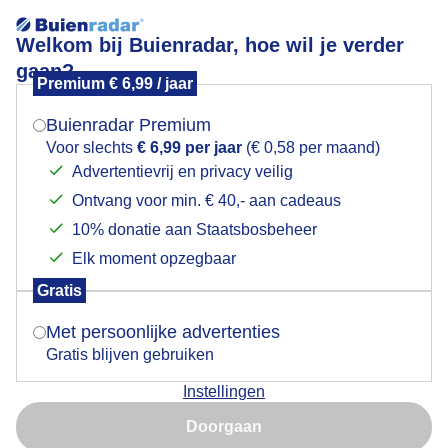
Welkom bij Buienradar, hoe wil je verder
gaan?
Premium € 6,99 / jaar
Mogen we je locatie gebruiken voor het
fietspad
weer?
Buienradar Premium
Voor slechts
€ 6,99 per jaar
(€ 0,58 per maand)
Advertentievrij en privacy veilig
Ontvang voor min. € 40,- aan cadeaus
Indien je hier nog geen akkoord op hebt gegeven,
verschijnt er zo een pop-up uit je browser waarin
10% donatie aan Staatsbosbeheer
Een moment geduld aub...
deze toestemming gevraagd wordt.
Elk moment opzegbaar
Populaire categorieën
Gratis
Is goed, toon de popup
Met persoonlijke advertenties
Lente
Gratis blijven gebruiken
Zomer
Instellingen
Herfst
Nu niet, misschien later
Doorgaan
Gebruik je Safari en wil je niet elke dag deze pop-up zien?