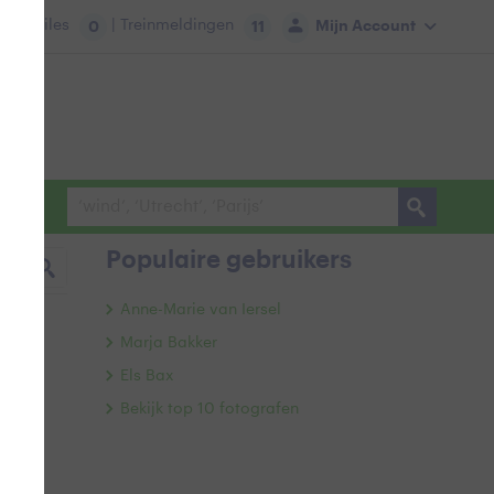
tie:
Files
| Treinmeldingen
Mijn Account
0
11
Populaire gebruikers
Anne-Marie van Iersel
Marja Bakker
Els Bax
Bekijk top 10 fotografen