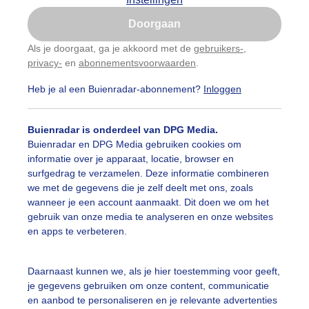
Is goed, toon de popup
Doorgaan
Nu niet, misschien later
categorieën
Als je doorgaat, ga je akkoord met de
gebruikers-
,
privacy-
en
abonnementsvoorwaarden
.
Gebruik je Safari en wil je niet elke dag deze pop-up
auwelucht
#bewolking
#bewolkt
#blauwelucht
#bl
zien?
Heb je al een Buienradar-abonnement?
Inloggen
Klik
hier
om dit aan te passen
ten
#camping
#coderoze
#donkerewolken
#droogt
Buienradar is onderdeel van DPG Media.
nen
#fietser
#fietsers
#grondmist
#halo
#hitte
Buienradar en DPG Media gebruiken cookies om
informatie over je apparaat, locatie, browser en
 alle categorieën
tegolf
#kinderen
#kiters
#kurkdroog
surfgedrag te verzamelen. Deze informatie combineren
we met de gegevens die je zelf deelt met ons, zoals
vendestandbeelden
#maan
#mensen
#mist
#molen
wanneer je een account aanmaakt. Dit doen we om het
uienradar
Mijn weer
gebruik van onze media te analyseren en onze websites
uur
#opklaringen
#paraplu
#parasol
#regenboog
en apps te verbeteren.
fsgegevens
De Bilt
enbui
#regenwolken
#schapen
#schilders
stelde vragen
Daarnaast kunnen we, als je hier toestemming voor geeft,
je gegevens gebruiken om onze content, communicatie
t
ierbewolking
#sproeien
#stapelwolkjes
#strakblauwe_l
en aanbod te personaliseren en je relevante advertenties