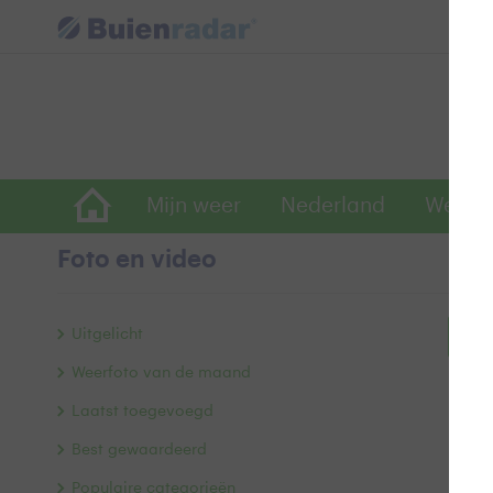
Mijn weer
Nederland
Wereld
Foto en video
Uitgelicht
Bek
Weerfoto van de maand
Laatst toegevoegd
Best gewaardeerd
Populaire categorieën