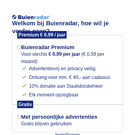
Reisinforma
Welkom bij Buienradar, hoe wil je
verder gaan?
Premium € 6,99 / jaar
Buienradar Premium
Voor slechts
€ 6,99 per jaar
(€ 0,58 per
wijd
Foto en video
Weerzine
maand)
Mogen we je locatie gebruiken voor
Advertentievrij en privacy veilig
het weer?
Zoeken in foto & video:
Ontvang voor min. € 40,- aan cadeaus
10% donatie aan Staatsbosbeheer
ijk slideshow
Elk moment opzegbaar
Indien je hier nog geen akkoord op hebt
Gratis
gegeven, verschijnt er zo een pop-up uit
je browser waarin deze toestemming
Met persoonlijke advertenties
gevraagd wordt.
Gratis blijven gebruiken
Een moment geduld aub...
Instellingen