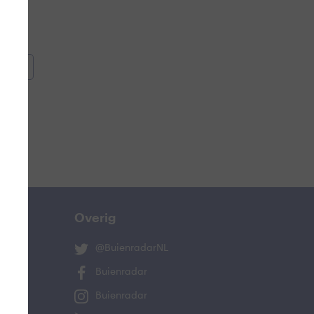
oemen
e
Overig
@BuienradarNL
Buienradar
Buienradar
ucht