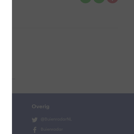
 aub...
Overig
@BuienradarNL
Buienradar