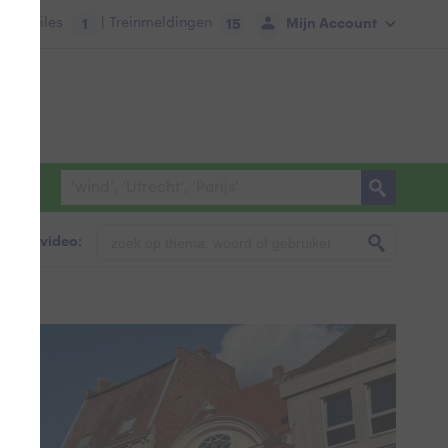
tie:
Files
| Treinmeldingen
Mijn Account
1
15
foto & video: