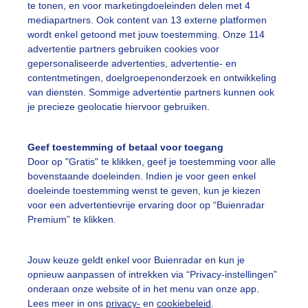
te tonen, en voor marketingdoeleinden delen met 4
mediapartners. Ook content van 13 externe platformen
wordt enkel getoond met jouw toestemming. Onze 114
uitsland
Zon
advertentie partners gebruiken cookies voor
gepersonaliseerde advertenties, advertentie- en
contentmetingen, doelgroepenonderzoek en ontwikkeling
ekijk slideshow
van diensten. Sommige advertentie partners kunnen ook
je precieze geolocatie hiervoor gebruiken.
Geef toestemming of betaal voor toegang
Door op "Gratis" te klikken, geef je toestemming voor alle
bovenstaande doeleinden. Indien je voor geen enkel
Een moment geduld
doeleinde toestemming wenst te geven, kun je kiezen
voor een advertentievrije ervaring door op “Buienradar
Premium” te klikken.
uienradar
Mijn weer
Jouw keuze geldt enkel voor Buienradar en kun je
opnieuw aanpassen of intrekken via “Privacy-instellingen”
fsgegevens
De Bilt
onderaan onze website of in het menu van onze app.
stelde vragen
Lees meer in ons
privacy-
en
cookiebeleid
.