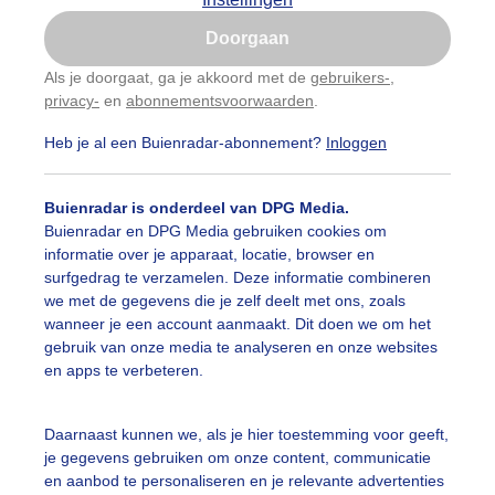
Is goed, toon de popup
Doorgaan
Nu niet, misschien later
Als je doorgaat, ga je akkoord met de
gebruikers-
,
privacy-
en
abonnementsvoorwaarden
.
Gebruik je Safari en wil je niet elke dag deze pop-up
zien?
Heb je al een Buienradar-abonnement?
Inloggen
Klik
hier
om dit aan te passen
Buienradar is onderdeel van DPG Media.
Buienradar en DPG Media gebruiken cookies om
informatie over je apparaat, locatie, browser en
surfgedrag te verzamelen. Deze informatie combineren
we met de gegevens die je zelf deelt met ons, zoals
wanneer je een account aanmaakt. Dit doen we om het
gebruik van onze media te analyseren en onze websites
en apps te verbeteren.
erdag aan het einde van de middag rond 17 uur in Gottinge
Daarnaast kunnen we, als je hier toestemming voor geeft,
k in de stad.
je gegevens gebruiken om onze content, communicatie
en aanbod te personaliseren en je relevante advertenties
r: Corinne de Kroon
Gemaakt: 06-09-2025, 33x bekeken