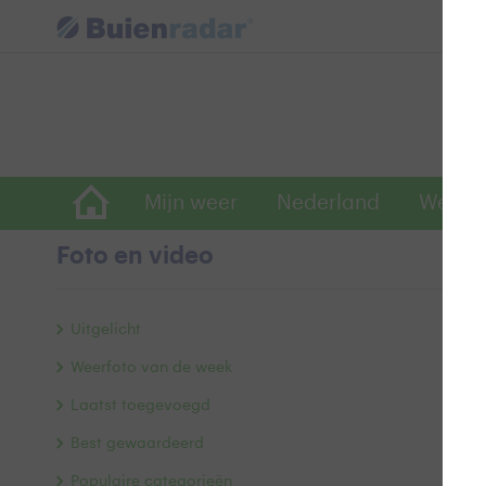
Mijn weer
Nederland
Wereld
Foto en video
G
Uitgelicht
Weerfoto van de week
Laatst toegevoegd
Best gewaardeerd
Populaire categorieën