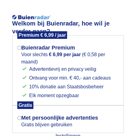
Reisinforma
Welkom bij Buienradar, hoe wil je
verder gaan?
Premium € 6,99 / jaar
Buienradar Premium
Voor slechts
€ 6,99 per jaar
(€ 0,58 per
wijd
Foto en video
Weerzine
maand)
Mogen we je locatie gebruiken voor
Advertentievrij en privacy veilig
het weer?
Zoeken in 
Ontvang voor min. € 40,- aan cadeaus
10% donatie aan Staatsbosbeheer
anzelisel
Elk moment opzegbaar
Indien je hier nog geen akkoord op hebt
Gratis
gegeven, verschijnt er zo een pop-up uit
je browser waarin deze toestemming
Met persoonlijke advertenties
gevraagd wordt.
Gratis blijven gebruiken
Instellingen