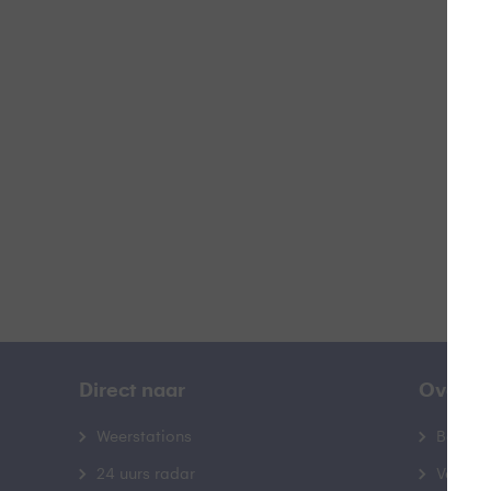
D
B
Direct naar
Over B
Weerstations
Bedrij
24 uurs radar
Veelge