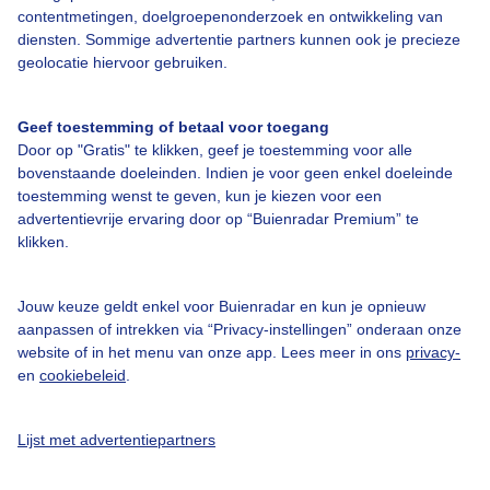
Bedrijfsgegevens
contentmetingen, doelgroepenonderzoek en ontwikkeling van
diensten. Sommige advertentie partners kunnen ook je precieze
Veelgestelde vragen
geolocatie hiervoor gebruiken.
Contact
Toegankelijkheid
Geef toestemming of betaal voor toegang
Door op "Gratis" te klikken, geef je toestemming voor alle
Gebruikersvoorwaarden
bovenstaande doeleinden. Indien je voor geen enkel doeleinde
toestemming wenst te geven, kun je kiezen voor een
Adverteren
advertentievrije ervaring door op “Buienradar Premium” te
Buienradar Team
klikken.
Privacy beleid
Jouw keuze geldt enkel voor Buienradar en kun je opnieuw
Cookie beleid
aanpassen of intrekken via “Privacy-instellingen” onderaan onze
Privacy instellingen
website of in het menu van onze app. Lees meer in ons
privacy-
en
cookiebeleid
.
Gratis weerdata
@BuienradarNL
Lijst met advertentiepartners
Buienradar