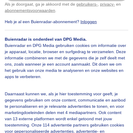
Als je doorgaat, ga je akkoord met de
gebruikers-
,
privacy-
en
Klik
hier
om dit aan te passen
Vakantie
Duitsland
Zomer
abonnementsvoorwaarden
.
Heb je al een Buienradar-abonnement?
Inloggen
Bekijk slideshow
Buienradar is onderdeel van DPG Media.
Buienradar en DPG Media gebruiken cookies om informatie over
je apparaat, locatie, browser en surfgedrag te verzamelen. Deze
informatie combineren we met de gegevens die je zelf deelt met
ons, zoals wanneer je een account aanmaakt. Dit doen we om
het gebruik van onze media te analyseren en onze websites en
Een moment geduld aub...
apps te verbeteren.
Daarnaast kunnen we, als je hier toestemming voor geeft, je
gegevens gebruiken om onze content, communicatie en aanbod
te personaliseren en je relevante advertenties te tonen, en voor
marketingdoeleinden delen met 4 mediapartners. Ook content
van 13 externe platformen wordt enkel getoond met jouw
Over Buienradar
toestemming. Onze 114 advertentie partners gebruiken cookies
voor gepersonaliseerde advertenties, advertentie- en