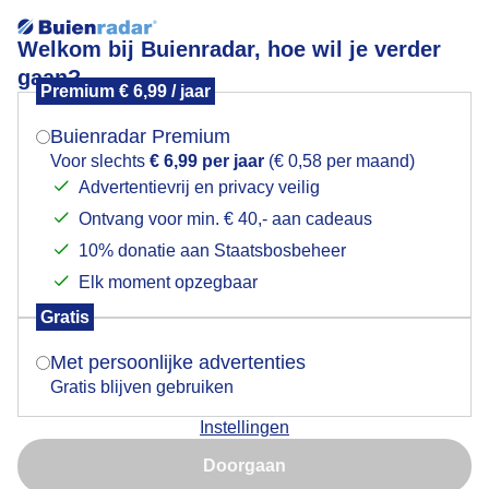
Welkom bij Buienradar, hoe wil je verder
gaan?
Premium € 6,99 / jaar
Mogen we je locatie gebruiken voor het
Mooi weer aan de Moezel in Duitsland
weer?
Buienradar Premium
Voor slechts
€ 6,99 per jaar
(€ 0,58 per maand)
Advertentievrij en privacy veilig
Ontvang voor min. € 40,- aan cadeaus
Indien je hier nog geen akkoord op hebt gegeven,
verschijnt er zo een pop-up uit je browser waarin
10% donatie aan Staatsbosbeheer
deze toestemming gevraagd wordt.
Elk moment opzegbaar
Gratis
Is goed, toon de popup
Met persoonlijke advertenties
Mooi weer aan de Moezel in Duitsland
Gratis blijven gebruiken
Door: Joyce Derksen
Gemaakt: 06-08-2025, 40x bekeken
Instellingen
Nu niet, misschien later
Doorgaan
Gebruik je Safari en wil je niet elke dag deze pop-up zien?