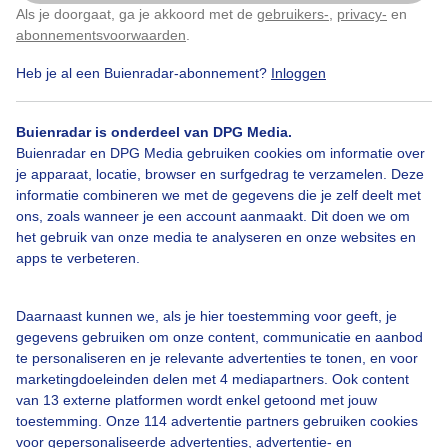
Als je doorgaat, ga je akkoord met de
gebruikers-
,
privacy-
en
Klik
hier
om dit aan te passen
abonnementsvoorwaarden
.
Heb je al een Buienradar-abonnement?
Inloggen
Over Buienradar
Buienradar is onderdeel van DPG Media.
Bedrijfsgegevens
Buienradar en DPG Media gebruiken cookies om informatie over
Veelgestelde vragen
je apparaat, locatie, browser en surfgedrag te verzamelen. Deze
informatie combineren we met de gegevens die je zelf deelt met
Contact
ons, zoals wanneer je een account aanmaakt. Dit doen we om
het gebruik van onze media te analyseren en onze websites en
Toegankelijkheid
apps te verbeteren.
Gebruikersvoorwaarden
Adverteren
Daarnaast kunnen we, als je hier toestemming voor geeft, je
gegevens gebruiken om onze content, communicatie en aanbod
Buienradar Team
te personaliseren en je relevante advertenties te tonen, en voor
Privacy beleid
marketingdoeleinden delen met 4 mediapartners. Ook content
van 13 externe platformen wordt enkel getoond met jouw
Cookie beleid
toestemming. Onze 114 advertentie partners gebruiken cookies
voor gepersonaliseerde advertenties, advertentie- en
Privacy instellingen