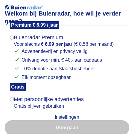
Welkom bij Buienradar, hoe wil je verder
gaan?
Premium € 6,99 / jaar
Mogen we je locatie gebruiken voor het
bovenzee
weer?
Buienradar Premium
Voor slechts
€ 6,99 per jaar
(€ 0,58 per maand)
Advertentievrij en privacy veilig
Ontvang voor min. € 40,- aan cadeaus
Indien je hier nog geen akkoord op hebt gegeven,
verschijnt er zo een pop-up uit je browser waarin
10% donatie aan Staatsbosbeheer
Een moment geduld aub...
deze toestemming gevraagd wordt.
Elk moment opzegbaar
Populaire categorieën
Gratis
Is goed, toon de popup
Met persoonlijke advertenties
Lente
Gratis blijven gebruiken
Zomer
Instellingen
Herfst
Nu niet, misschien later
Doorgaan
Gebruik je Safari en wil je niet elke dag deze pop-up zien?