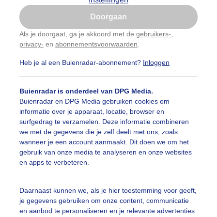
Is goed, toon de popup
Doorgaan
Nu niet, misschien later
categorieën
Als je doorgaat, ga je akkoord met de
gebruikers-
,
privacy-
en
abonnementsvoorwaarden
.
Gebruik je Safari en wil je niet elke dag deze pop-up
auwelucht
##terras
#bewolking
#bewolkt
#blauwel
zien?
Heb je al een Buienradar-abonnement?
Inloggen
Klik
hier
om dit aan te passen
oemen
#boten
#camping
#coderoze
#donkerewolke
Buienradar is onderdeel van DPG Media.
oogte
#duinen
#fietser
#fietsers
#grondmist
#ha
Buienradar en DPG Media gebruiken cookies om
informatie over je apparaat, locatie, browser en
 alle categorieën
te
#hittegolf
#kinderen
#kiters
#kurkdroog
surfgedrag te verzamelen. Deze informatie combineren
we met de gegevens die je zelf deelt met ons, zoals
vendestandbeelden
#maan
#mensen
#mist
#molen
wanneer je een account aanmaakt. Dit doen we om het
uienradar
Mijn weer
gebruik van onze media te analyseren en onze websites
uur
#opklaringen
#paraplu
#parasol
#regenboog
en apps te verbeteren.
fsgegevens
De Bilt
enbui
#regenwolken
#schilders
#sluierbewolking
stelde vragen
Daarnaast kunnen we, als je hier toestemming voor geeft,
je gegevens gebruiken om onze content, communicatie
t
pelwolkjes
#strakblauwe_lucht
#strakblauwelucht
#str
en aanbod te personaliseren en je relevante advertenties