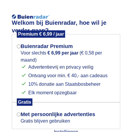
Reisinforma
Welkom bij Buienradar, hoe wil je
verder gaan?
Premium € 6,99 / jaar
Buienradar Premium
Voor slechts
€ 6,99 per jaar
(€ 0,58 per
wijd
Foto en video
Weerzine
maand)
Mogen we je locatie gebruiken voor
Advertentievrij en privacy veilig
het weer?
Zoeken in foto & video:
Ontvang voor min. € 40,- aan cadeaus
10% donatie aan Staatsbosbeheer
ijk slideshow
Elk moment opzegbaar
Indien je hier nog geen akkoord op hebt
Gratis
gegeven, verschijnt er zo een pop-up uit
je browser waarin deze toestemming
Met persoonlijke advertenties
gevraagd wordt.
Gratis blijven gebruiken
Een moment geduld aub...
Instellingen