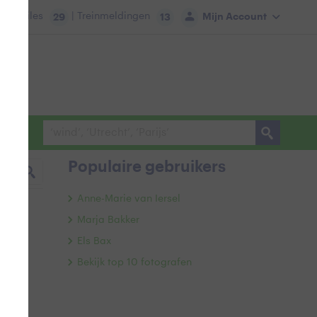
tie:
Files
| Treinmeldingen
Mijn Account
29
13
Populaire gebruikers
Anne-Marie van Iersel
Marja Bakker
Els Bax
Bekijk top 10 fotografen