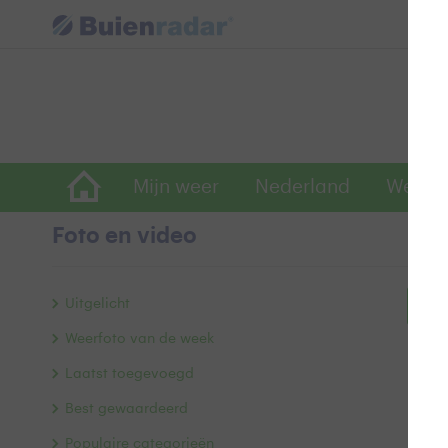
Mijn weer
Nederland
Wereld
Foto en video
Uitgelicht
Bek
Weerfoto van de week
Laatst toegevoegd
Best gewaardeerd
Populaire categorieën