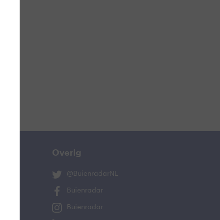
ucht
n
lo
Overig
@BuienradarNL
Buienradar
Buienradar
and