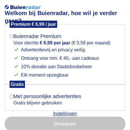
Welkom bij Buienradar, hoe wil je verder
gaan?
Premium € 6,99 / jaar
Mogen we je locatie gebruiken voor het
bevrorensneeuw
weer?
Buienradar Premium
Voor slechts
€ 6,99 per jaar
(€ 0,58 per maand)
Advertentievrij en privacy veilig
Ontvang voor min. € 40,- aan cadeaus
Indien je hier nog geen akkoord op hebt gegeven,
verschijnt er zo een pop-up uit je browser waarin
10% donatie aan Staatsbosbeheer
Een moment geduld aub...
deze toestemming gevraagd wordt.
Elk moment opzegbaar
Populaire categorieën
Gratis
Is goed, toon de popup
Met persoonlijke advertenties
Lente
Gratis blijven gebruiken
Zomer
Instellingen
Herfst
Nu niet, misschien later
Doorgaan
Gebruik je Safari en wil je niet elke dag deze pop-up zien?