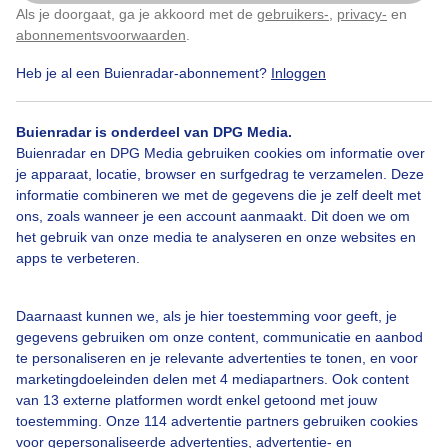
Als je doorgaat, ga je akkoord met de
gebruikers-
,
privacy-
en
Klik
hier
om dit aan te passen
abonnementsvoorwaarden
.
Heb je al een Buienradar-abonnement?
Inloggen
Over Buienradar
Buienradar is onderdeel van DPG Media.
Bedrijfsgegevens
Buienradar en DPG Media gebruiken cookies om informatie over
Veelgestelde vragen
je apparaat, locatie, browser en surfgedrag te verzamelen. Deze
informatie combineren we met de gegevens die je zelf deelt met
Contact
ons, zoals wanneer je een account aanmaakt. Dit doen we om
het gebruik van onze media te analyseren en onze websites en
Toegankelijkheid
apps te verbeteren.
Gebruikersvoorwaarden
Adverteren
Daarnaast kunnen we, als je hier toestemming voor geeft, je
gegevens gebruiken om onze content, communicatie en aanbod
Buienradar Team
te personaliseren en je relevante advertenties te tonen, en voor
Privacy beleid
marketingdoeleinden delen met 4 mediapartners. Ook content
van 13 externe platformen wordt enkel getoond met jouw
Cookie beleid
toestemming. Onze 114 advertentie partners gebruiken cookies
voor gepersonaliseerde advertenties, advertentie- en
Privacy instellingen