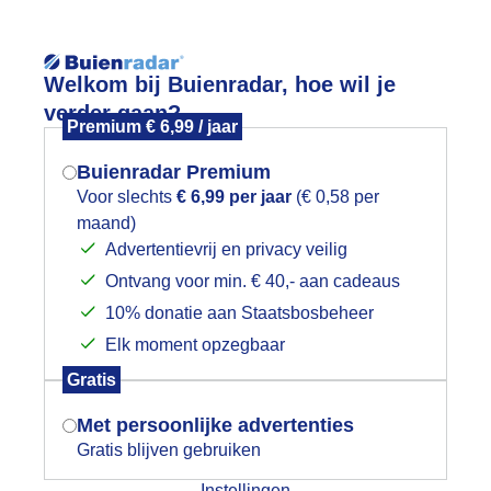
Reisinforma
Welkom bij Buienradar, hoe wil je
verder gaan?
Premium € 6,99 / jaar
Buienradar Premium
Voor slechts
€ 6,99 per jaar
(€ 0,58 per
wijd
Foto en video
Weerzine
maand)
Mogen we je locatie gebruiken voor
Advertentievrij en privacy veilig
het weer?
Zoeken in foto & video:
Ontvang voor min. € 40,- aan cadeaus
10% donatie aan Staatsbosbeheer
ijk slideshow
Elk moment opzegbaar
Indien je hier nog geen akkoord op hebt
Gratis
gegeven, verschijnt er zo een pop-up uit
je browser waarin deze toestemming
Met persoonlijke advertenties
gevraagd wordt.
Gratis blijven gebruiken
Een moment geduld aub...
Instellingen