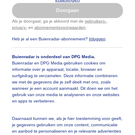
Is goed, toon de popup
Doorgaan
Nu niet, misschien later
categorieën
Als je doorgaat, ga je akkoord met de
gebruikers-
,
privacy-
en
abonnementsvoorwaarden
.
Gebruik je Safari en wil je niet elke dag deze pop-up
auwelucht
#bewolking
#bewolkt
#blauwelucht
#bl
zien?
Heb je al een Buienradar-abonnement?
Inloggen
Klik
hier
om dit aan te passen
ten
#camping
#coderoze
#donkerewolken
#droogt
Buienradar is onderdeel van DPG Media.
nen
#fietser
#fietsers
#grondmist
#halo
#hitte
Buienradar en DPG Media gebruiken cookies om
informatie over je apparaat, locatie, browser en
 alle categorieën
tegolf
#kinderen
#kiters
#kurkdroog
surfgedrag te verzamelen. Deze informatie combineren
we met de gegevens die je zelf deelt met ons, zoals
vendestandbeelden
#maan
#mensen
#mist
#molen
wanneer je een account aanmaakt. Dit doen we om het
uienradar
Mijn weer
gebruik van onze media te analyseren en onze websites
uur
#opklaringen
#paraplu
#parasol
#regenboog
en apps te verbeteren.
fsgegevens
De Bilt
enbui
#regenwolken
#schapen
#schilders
stelde vragen
Daarnaast kunnen we, als je hier toestemming voor geeft,
je gegevens gebruiken om onze content, communicatie
t
ierbewolking
#sproeien
#stapelwolkjes
#strakblauwe_l
en aanbod te personaliseren en je relevante advertenties