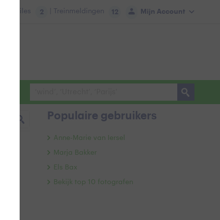
tie:
Files
| Treinmeldingen
Mijn Account
2
12
Populaire gebruikers
Anne-Marie van Iersel
Marja Bakker
Els Bax
Bekijk top 10 fotografen