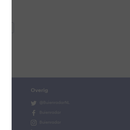
oemen
e
Overig
@BuienradarNL
Buienradar
Buienradar
ucht