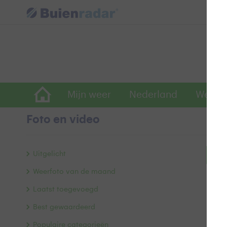
Mijn weer
Nederland
Wereld
Foto en video
Uitgelicht
Bek
Weerfoto van de maand
Laatst toegevoegd
Best gewaardeerd
Populaire categorieën