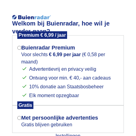
Reisinforma
Welkom bij Buienradar, hoe wil je
verder gaan?
Premium € 6,99 / jaar
Buienradar Premium
Voor slechts
€ 6,99 per jaar
(€ 0,58 per
wijd
Foto en video
Weerzine
maand)
Mogen we je locatie gebruiken voor
Advertentievrij en privacy veilig
het weer?
Zoeken in foto & video:
Ontvang voor min. € 40,- aan cadeaus
10% donatie aan Staatsbosbeheer
ijk slideshow
Elk moment opzegbaar
Indien je hier nog geen akkoord op hebt
Gratis
gegeven, verschijnt er zo een pop-up uit
je browser waarin deze toestemming
Met persoonlijke advertenties
gevraagd wordt.
Gratis blijven gebruiken
Een moment geduld aub...
Instellingen