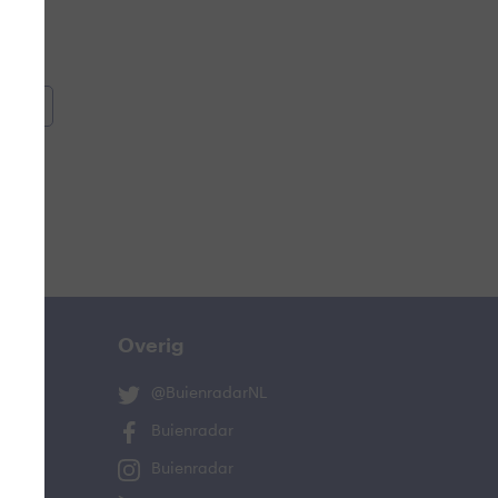
oemen
e
Overig
@BuienradarNL
Buienradar
Buienradar
ucht