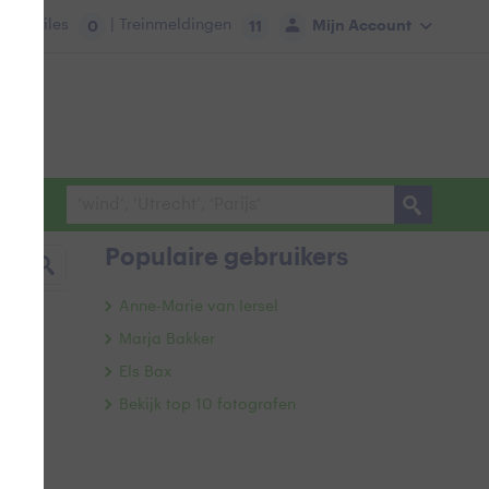
tie:
Files
| Treinmeldingen
Mijn Account
0
11
Populaire gebruikers
Anne-Marie van Iersel
Marja Bakker
Els Bax
Bekijk top 10 fotografen