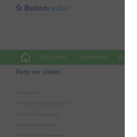
Mijn weer
Nederland
Wereld
Foto en video
Uitgelicht
Bek
Weerfoto van de maand
Laatst toegevoegd
Best gewaardeerd
Populaire categorieën