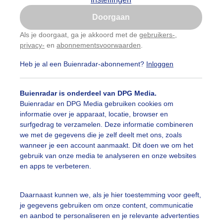
Is goed, toon de popup
Doorgaan
Nu niet, misschien later
categorieën
Als je doorgaat, ga je akkoord met de
gebruikers-
,
privacy-
en
abonnementsvoorwaarden
.
Gebruik je Safari en wil je niet elke dag deze pop-up
auwelucht
#bewolking
#bewolkt
#blauwelucht
#bl
zien?
Heb je al een Buienradar-abonnement?
Inloggen
Klik
hier
om dit aan te passen
ten
#camping
#coderoze
#donkerewolken
#droogt
Buienradar is onderdeel van DPG Media.
nen
#fietser
#fietsers
#grondmist
#halo
#hitte
Buienradar en DPG Media gebruiken cookies om
informatie over je apparaat, locatie, browser en
 alle categorieën
tegolf
#kinderen
#kiters
#kurkdroog
surfgedrag te verzamelen. Deze informatie combineren
we met de gegevens die je zelf deelt met ons, zoals
vendestandbeelden
#maan
#mensen
#mist
#molen
wanneer je een account aanmaakt. Dit doen we om het
uienradar
Mijn weer
gebruik van onze media te analyseren en onze websites
uur
#opklaringen
#paraplu
#parasol
#regenboog
en apps te verbeteren.
fsgegevens
De Bilt
enbui
#regenwolken
#schapen
#schilders
stelde vragen
Daarnaast kunnen we, als je hier toestemming voor geeft,
je gegevens gebruiken om onze content, communicatie
t
ierbewolking
#sproeien
#stapelwolkjes
#strakblauwe_l
en aanbod te personaliseren en je relevante advertenties