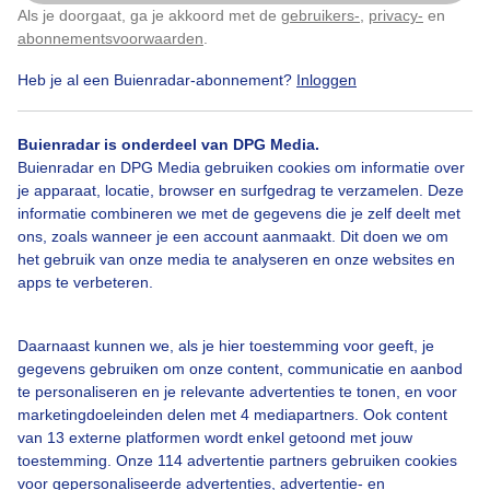
Als je doorgaat, ga je akkoord met de
gebruikers-
,
privacy-
en
Klik
hier
om dit aan te passen
abonnementsvoorwaarden
.
Heb je al een Buienradar-abonnement?
Inloggen
Aangenaamnazomerweer
Strand
Wolkenvelden
Buienradar is onderdeel van DPG Media.
Buienradar en DPG Media gebruiken cookies om informatie over
Bekijk slideshow
je apparaat, locatie, browser en surfgedrag te verzamelen. Deze
informatie combineren we met de gegevens die je zelf deelt met
ons, zoals wanneer je een account aanmaakt. Dit doen we om
het gebruik van onze media te analyseren en onze websites en
apps te verbeteren.
Een moment geduld aub...
Daarnaast kunnen we, als je hier toestemming voor geeft, je
gegevens gebruiken om onze content, communicatie en aanbod
te personaliseren en je relevante advertenties te tonen, en voor
marketingdoeleinden delen met 4 mediapartners. Ook content
van 13 externe platformen wordt enkel getoond met jouw
toestemming. Onze 114 advertentie partners gebruiken cookies
voor gepersonaliseerde advertenties, advertentie- en
Over Buienradar