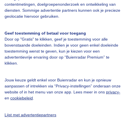
contentmetingen, doelgroepenonderzoek en ontwikkeling van
diensten. Sommige advertentie partners kunnen ook je precieze
Bedrijfsgegevens
geolocatie hiervoor gebruiken.
Veelgestelde vragen
Geef toestemming of betaal voor toegang
Contact
Door op "Gratis" te klikken, geef je toestemming voor alle
Toegankelijkheid
bovenstaande doeleinden. Indien je voor geen enkel doeleinde
toestemming wenst te geven, kun je kiezen voor een
Gebruikersvoorwaarden
advertentievrije ervaring door op “Buienradar Premium” te
klikken.
Adverteren
Buienradar Team
Jouw keuze geldt enkel voor Buienradar en kun je opnieuw
Privacy beleid
aanpassen of intrekken via “Privacy-instellingen” onderaan onze
website of in het menu van onze app. Lees meer in ons
privacy-
Cookie beleid
en
cookiebeleid
.
Privacy instellingen
Gratis weerdata
Lijst met advertentiepartners
@BuienradarNL