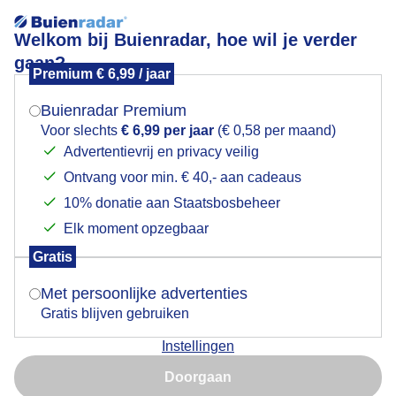
Welkom bij Buienradar, hoe wil je verder
gaan?
Premium € 6,99 / jaar
Mogen we je locatie gebruiken voor het
Aangenaam nazomerweer
weer?
Buienradar Premium
Voor slechts
€ 6,99 per jaar
(€ 0,58 per maand)
Advertentievrij en privacy veilig
Ontvang voor min. € 40,- aan cadeaus
Indien je hier nog geen akkoord op hebt gegeven,
verschijnt er zo een pop-up uit je browser waarin
10% donatie aan Staatsbosbeheer
deze toestemming gevraagd wordt.
Elk moment opzegbaar
Gratis
Is goed, toon de popup
Met persoonlijke advertenties
Gratis blijven gebruiken
Aangenaam nazomerweer om op strand te vertoeven
Instellingen
Nu niet, misschien later
Door: ria brasser
Gemaakt: 07-09-2024, 34x bekeken
Doorgaan
Gebruik je Safari en wil je niet elke dag deze pop-up zien?