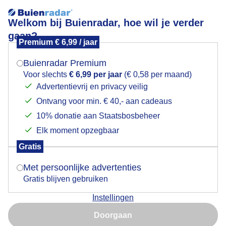
Welkom bij Buienradar, hoe wil je verder
gaan?
Premium € 6,99 / jaar
Mogen we je locatie gebruiken voor het
aangenaamevenementenweer
weer?
Buienradar Premium
Voor slechts
€ 6,99 per jaar
(€ 0,58 per maand)
Advertentievrij en privacy veilig
Ontvang voor min. € 40,- aan cadeaus
Indien je hier nog geen akkoord op hebt gegeven,
verschijnt er zo een pop-up uit je browser waarin
10% donatie aan Staatsbosbeheer
Een moment geduld aub...
deze toestemming gevraagd wordt.
Elk moment opzegbaar
Populaire categorieën
Gratis
Is goed, toon de popup
Met persoonlijke advertenties
Lente
Gratis blijven gebruiken
Zomer
Instellingen
Herfst
Nu niet, misschien later
Doorgaan
Gebruik je Safari en wil je niet elke dag deze pop-up zien?