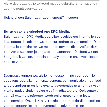
Als je doorgaat, ga je akkoord met de
gebruikers-
,
privacy-
en
Klik
hier
om dit aan te passen
abonnementsvoorwaarden
.
Heb je al een Buienradar-abonnement?
Inloggen
Over Buienradar
Buienradar is onderdeel van DPG Media.
Bedrijfsgegevens
Buienradar en DPG Media gebruiken cookies om informatie over
Veelgestelde vragen
je apparaat, locatie, browser en surfgedrag te verzamelen. Deze
informatie combineren we met de gegevens die je zelf deelt met
Contact
ons, zoals wanneer je een account aanmaakt. Dit doen we om
het gebruik van onze media te analyseren en onze websites en
Toegankelijkheid
apps te verbeteren.
Gebruikersvoorwaarden
Adverteren
Daarnaast kunnen we, als je hier toestemming voor geeft, je
gegevens gebruiken om onze content, communicatie en aanbod
Buienradar Team
te personaliseren en je relevante advertenties te tonen, en voor
Privacy beleid
marketingdoeleinden delen met 4 mediapartners. Ook content
van 13 externe platformen wordt enkel getoond met jouw
Cookie beleid
toestemming. Onze 114 advertentie partners gebruiken cookies
voor gepersonaliseerde advertenties, advertentie- en
Privacy instellingen