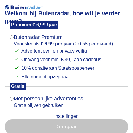
Welkom bij Buienradar, hoe wil je verder
gaan?
Premium € 6,99 / jaar
Mogen we je locatie gebruiken voor het
schoorsteen
weer?
Buienradar Premium
Voor slechts
€ 6,99 per jaar
(€ 0,58 per maand)
Advertentievrij en privacy veilig
Ontvang voor min. € 40,- aan cadeaus
Indien je hier nog geen akkoord op hebt gegeven,
verschijnt er zo een pop-up uit je browser waarin
10% donatie aan Staatsbosbeheer
Een moment geduld aub...
deze toestemming gevraagd wordt.
Elk moment opzegbaar
Populaire categorieën
Gratis
Is goed, toon de popup
Met persoonlijke advertenties
Lente
Gratis blijven gebruiken
Zomer
Instellingen
Herfst
Nu niet, misschien later
Doorgaan
Gebruik je Safari en wil je niet elke dag deze pop-up zien?