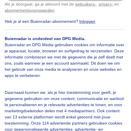
Als je doorgaat, ga je akkoord met de
gebruikers-
,
privacy-
en
Klik
hier
om dit aan te passen
abonnementsvoorwaarden
.
Heb je al een Buienradar-abonnement?
Inloggen
Over Buienradar
Buienradar is onderdeel van DPG Media.
Bedrijfsgegevens
Buienradar en DPG Media gebruiken cookies om informatie over
Veelgestelde vragen
je apparaat, locatie, browser en surfgedrag te verzamelen. Deze
informatie combineren we met de gegevens die je zelf deelt met
Contact
ons, zoals wanneer je een account aanmaakt. Dit doen we om
het gebruik van onze media te analyseren en onze websites en
Toegankelijkheid
apps te verbeteren.
Gebruikersvoorwaarden
Adverteren
Daarnaast kunnen we, als je hier toestemming voor geeft, je
gegevens gebruiken om onze content, communicatie en aanbod
Buienradar Team
te personaliseren en je relevante advertenties te tonen, en voor
Privacy beleid
marketingdoeleinden delen met 4 mediapartners. Ook content
van 13 externe platformen wordt enkel getoond met jouw
Cookie beleid
toestemming. Onze 114 advertentie partners gebruiken cookies
voor gepersonaliseerde advertenties, advertentie- en
Privacy instellingen