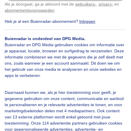
Als je doorgaat, ga je akkoord met de
gebruikers-
,
privacy-
en
Klik
hier
om dit aan te passen
abonnementsvoorwaarden
.
Heb je al een Buienradar-abonnement?
Inloggen
Over Buienradar
Buienradar is onderdeel van DPG Media.
Bedrijfsgegevens
Buienradar en DPG Media gebruiken cookies om informatie over
Veelgestelde vragen
je apparaat, locatie, browser en surfgedrag te verzamelen. Deze
informatie combineren we met de gegevens die je zelf deelt met
Contact
ons, zoals wanneer je een account aanmaakt. Dit doen we om
het gebruik van onze media te analyseren en onze websites en
Toegankelijkheid
apps te verbeteren.
Gebruikersvoorwaarden
Adverteren
Daarnaast kunnen we, als je hier toestemming voor geeft, je
gegevens gebruiken om onze content, communicatie en aanbod
Buienradar Team
te personaliseren en je relevante advertenties te tonen, en voor
Privacy beleid
marketingdoeleinden delen met 4 mediapartners. Ook content
van 13 externe platformen wordt enkel getoond met jouw
Cookie beleid
toestemming. Onze 114 advertentie partners gebruiken cookies
voor gepersonaliseerde advertenties, advertentie- en
Privacy instellingen