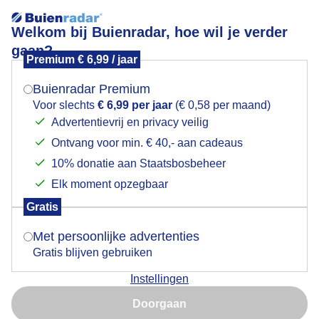
Welkom bij Buienradar, hoe wil je verder
gaan?
Premium € 6,99 / jaar
Mogen we je locatie gebruiken voor het
oleanderbloem
weer?
Buienradar Premium
Voor slechts
€ 6,99 per jaar
(€ 0,58 per maand)
Advertentievrij en privacy veilig
Ontvang voor min. € 40,- aan cadeaus
Indien je hier nog geen akkoord op hebt gegeven,
verschijnt er zo een pop-up uit je browser waarin
10% donatie aan Staatsbosbeheer
Een moment geduld aub...
deze toestemming gevraagd wordt.
Elk moment opzegbaar
Populaire categorieën
Gratis
Is goed, toon de popup
Met persoonlijke advertenties
Lente
Gratis blijven gebruiken
Zomer
Instellingen
Herfst
Nu niet, misschien later
Doorgaan
Gebruik je Safari en wil je niet elke dag deze pop-up zien?