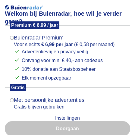
Welkom bij Buienradar, hoe wil je verder
gaan?
Premium € 6,99 / jaar
Mogen we je locatie gebruiken voor het
hyacinten
weer?
Buienradar Premium
Voor slechts
€ 6,99 per jaar
(€ 0,58 per maand)
Advertentievrij en privacy veilig
Ontvang voor min. € 40,- aan cadeaus
Indien je hier nog geen akkoord op hebt gegeven,
verschijnt er zo een pop-up uit je browser waarin
10% donatie aan Staatsbosbeheer
Een moment geduld aub...
deze toestemming gevraagd wordt.
Elk moment opzegbaar
Populaire categorieën
Gratis
Is goed, toon de popup
Met persoonlijke advertenties
Lente
Gratis blijven gebruiken
Zomer
Instellingen
Herfst
Nu niet, misschien later
Doorgaan
Gebruik je Safari en wil je niet elke dag deze pop-up zien?