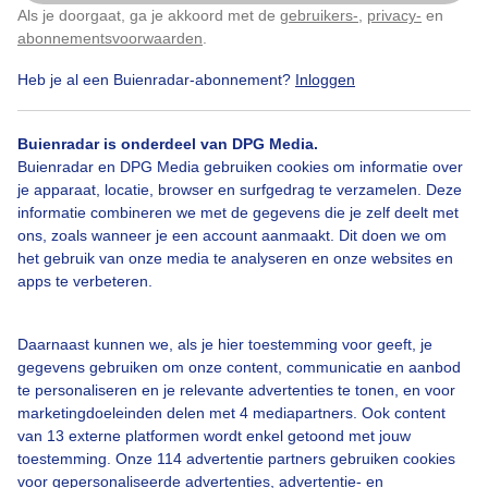
Als je doorgaat, ga je akkoord met de
gebruikers-
,
privacy-
en
Klik
hier
om dit aan te passen
abonnementsvoorwaarden
.
Heb je al een Buienradar-abonnement?
Inloggen
Over Buienradar
Buienradar is onderdeel van DPG Media.
Bedrijfsgegevens
Buienradar en DPG Media gebruiken cookies om informatie over
Veelgestelde vragen
je apparaat, locatie, browser en surfgedrag te verzamelen. Deze
informatie combineren we met de gegevens die je zelf deelt met
Contact
ons, zoals wanneer je een account aanmaakt. Dit doen we om
het gebruik van onze media te analyseren en onze websites en
Toegankelijkheid
apps te verbeteren.
Gebruikersvoorwaarden
Adverteren
Daarnaast kunnen we, als je hier toestemming voor geeft, je
gegevens gebruiken om onze content, communicatie en aanbod
Buienradar Team
te personaliseren en je relevante advertenties te tonen, en voor
Privacy beleid
marketingdoeleinden delen met 4 mediapartners. Ook content
van 13 externe platformen wordt enkel getoond met jouw
Cookie beleid
toestemming. Onze 114 advertentie partners gebruiken cookies
voor gepersonaliseerde advertenties, advertentie- en
Privacy instellingen